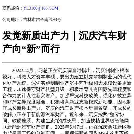
联系邮箱：
YL3180@163.COM
公司地址：吉林市吉长南线98号
发觉新质出产力｜沉庆汽车财
产向“新”而行
2024年4月，习总正在沉庆调查时指出，沉庆制制业根本
较好，科教人才资本丰硕，要出力建立以先辈制制业为的现代
化财产系统。深切实施制制业严沉手艺升级和大规模设备更新
工程，加速保守财产转型升级，积极培育具有国际先辈程度和
合作力的计谋性新兴财产。加强严沉科技攻关，强化科技立异
和财产立异深度融合，积极培育新业态新模式新动能，因地制
宜成长新质出产力。沉庆的汽车财产根本毋庸置疑，其成长的
破解点正在于新能源汽车财产。近年来，沉庆按照“整零协
同、软硬连系、共建生态”的成长思，加速扶植世界级智能网
联新能源汽车财产集群。2025年6月7日，正在沉庆两江新区赛
力斯超等工场的总卸车间，一辆辆簇新的问界M9从这里下线