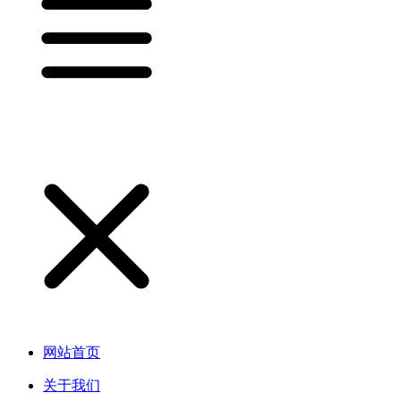
网站首页
关于我们