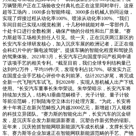
万辆暨用户正在工场验收交付典礼也正在这里同时举行。这座
超等工场内，1600多台智能终端、3000多台机械人协同运做，
实现了焊接过程从动化率100%、喷涂从动化率100%、“我们
车间目前已实现AI视觉检测，十几秒钟就能对单一零部件几
十处卡口进行全数检测，确保产物的分歧性和出厂质量。”赛
力斯超等工场相关担任人引见。统一天，正在沉庆两江新区的
长安汽车全球研发核心，加入沉庆车展的欧洲记者，正正在领
会科幻片中的“脑电波驾驶”。提拔车辆的智能化程度和驾驶员
的驾乘体验。2023年3月，长安汽车已向国度学问产权局申请
了该项手艺的相关专利。“截至目前，我们全球专利结构量已
达到约2万件，平均19件/天，发现专利占比70%。研发实力正
在国度企业手艺核心评价中名列前茅。估计2025岁尾，将完成
全新一代飞翔汽车试飞。到2028年，实现人形机械人出产下线
使用。”长安汽车董事长朱华荣说。朱华荣暗示，长安汽车将
持续加大投入，结构AI垂曲范畴模子、光子计较、量子计较
等前沿范畴，打制陆海空立体出行处理方案。“为此，长安将
来十年将正在新兴范畴投入跨越2000亿元，新增超1万人规模
的科技立异团队。”赛力斯的智能化出产，长安汽车的沉金研
发，是沉庆车企发力新能源新赛道、沉塑合作新劣势的缩影。
近年来，沉庆抢抓智能网联新能源汽车成长机缘，支撑长安汽
车、赛力斯等企业加速正在智能网联新能源范畴的手艺、产物