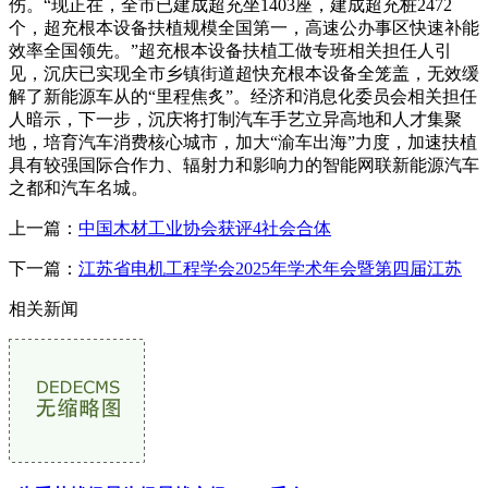
伤。“现正在，全市已建成超充坐1403座，建成超充桩2472
个，超充根本设备扶植规模全国第一，高速公办事区快速补能
效率全国领先。”超充根本设备扶植工做专班相关担任人引
见，沉庆已实现全市乡镇街道超快充根本设备全笼盖，无效缓
解了新能源车从的“里程焦炙”。经济和消息化委员会相关担任
人暗示，下一步，沉庆将打制汽车手艺立异高地和人才集聚
地，培育汽车消费核心城市，加大“渝车出海”力度，加速扶植
具有较强国际合作力、辐射力和影响力的智能网联新能源汽车
之都和汽车名城。
上一篇：
中国木材工业协会获评4社会合体
下一篇：
江苏省电机工程学会2025年学术年会暨第四届江苏
相关新闻