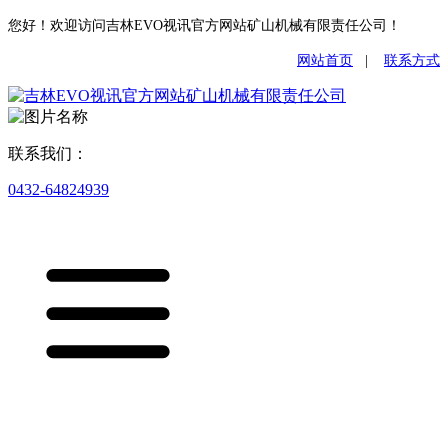
您好！欢迎访问吉林EVO视讯官方网站矿山机械有限责任公司！
网站首页
|
联系方式
联系我们：
0432-64824939