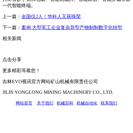
一代智能终端。
上一篇：
全国仅2人！华科人又获殊荣
下一篇：
案例 大型军工企业复杂异型产物制制数字化转型
相关新闻
点击分享
更多精彩等着您！
吉林EVO视讯官方网站矿山机械有限责任公司
JILIN YONGLONG MINING MACHINERY CO., LTD.
网站首页
|
关于我们
|
机械百科
|
机械自动化
|
联系我们
公司地址：吉林市吉长南线98号
联系人：吴冰