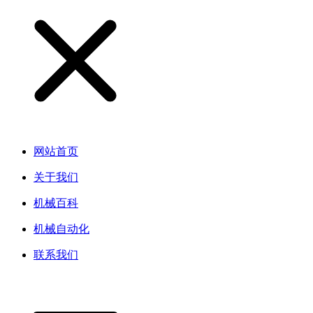
网站首页
关于我们
机械百科
机械自动化
联系我们