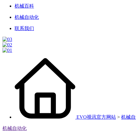
机械百科
机械自动化
联系我们
EVO视讯官方网站
>
机械自
机械自动化