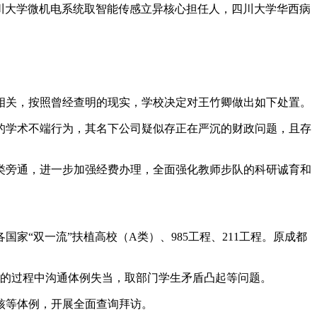
川大学微机电系统取智能传感立异核心担任人，四川大学华西病
关，按照曾经查明的现实，学校决定对王竹卿做出如下处置。
学术不端行为，其名下公司疑似存正在严沉的财政问题，且存
旁通，进一步加强经费办理，全面强化教师步队的科研诚育和
双一流”扶植高校（A类）、985工程、211工程。原成都
的过程中沟通体例失当，取部门学生矛盾凸起等问题。
核等体例，开展全面查询拜访。