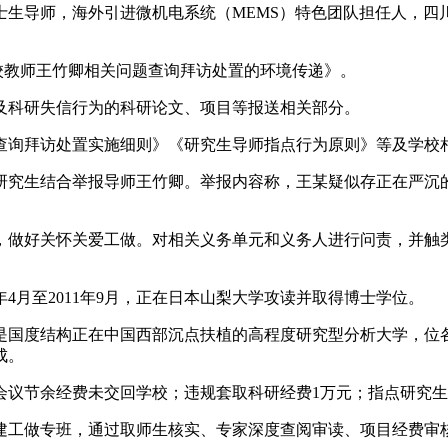
导师，海外引进微机电系统（MEMS）特色团队担任人，四
校教师王竹卿相关问题查询拜访处置的环境传递》。
及科研失信行为的科研论文、项目等报送相关部分。
询拜访处置实施细则》《研究生导师指点行为原则》等及学校相
究生结合举报导师王竹卿。举报内容称，王某疑似存正在严沉的
做好关怀关爱工做。对相关义务单元和义务人进行问责，并触类
月至2011年9月，正在日本山梨大学攻读并取得博士学位。
结构正在中国西部沉点扶植的高程度研究型分析大学，位各国家“
成。
议节余经费未交回学校；违规套取科研经费1万元；指点研究生
工做专班，通过取师生核实、专家深度查阅审读、项目经费审