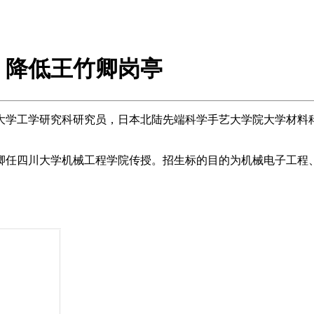
：降低王竹卿岗亭
学工学研究科研究员，日本北陆先端科学手艺大学院大学材料科
卿任四川大学机械工程学院传授。招生标的目的为机械电子工程