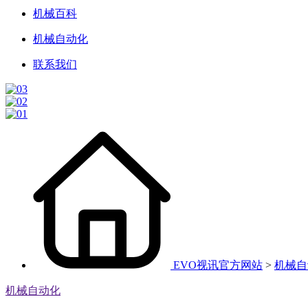
机械百科
机械自动化
联系我们
EVO视讯官方网站
>
机械自
机械自动化