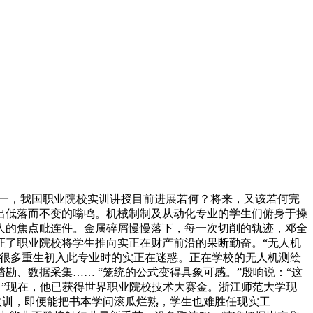
一，我国职业院校实训讲授目前进展若何？将来，又该若何完
出低落而不变的嗡鸣。机械制制及从动化专业的学生们俯身于操
人的焦点毗连件。金属碎屑慢慢落下，每一次切削的轨迹，邓全
证了职业院校将学生推向实正在财产前沿的果断勤奋。“无人机
是很多重生初入此专业时的实正在迷惑。正在学校的无人机测绘
、数据采集…… “笼统的公式变得具象可感。”殷响说：“这
。”现在，他已获得世界职业院校技术大赛金。浙江师范大学现
有实训，即便能把书本学问滚瓜烂熟，学生也难胜任现实工