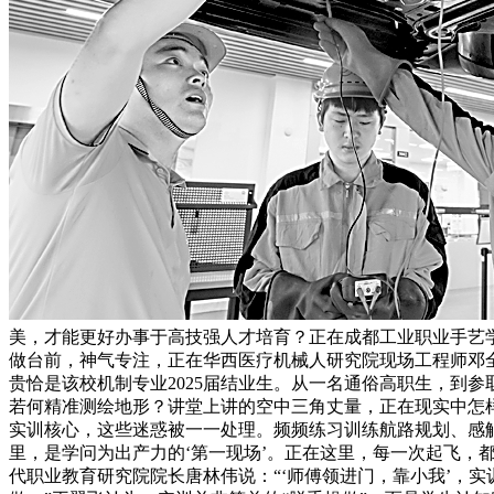
美，才能更好办事于高技强人才培育？正在成都工业职业手艺
做台前，神气专注，正在华西医疗机械人研究院现场工程师邓
贵恰是该校机制专业2025届结业生。从一名通俗高职生，到
若何精准测绘地形？讲堂上讲的空中三角丈量，正在现实中怎
实训核心，这些迷惑被一一处理。频频练习训练航路规划、感触
里，是学问为出产力的‘第一现场’。正在这里，每一次起飞，
代职业教育研究院院长唐林伟说：“‘师傅领进门，靠小我’，