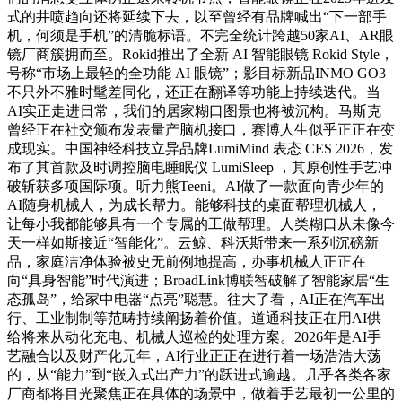
式的井喷趋向还将延续下去，以至曾经有品牌喊出“下一部手
机，何须是手机”的清脆标语。不完全统计跨越50家AI、AR眼
镜厂商簇拥而至。Rokid推出了全新 AI 智能眼镜 Rokid Style，
号称“市场上最轻的全功能 AI 眼镜”；影目标新品INMO GO3
不只外不雅时髦差同化，还正在翻译等功能上持续迭代。当
AI实正走进日常，我们的居家糊口图景也将被沉构。马斯克
曾经正在社交颁布发表量产脑机接口，赛博人生似乎正正在变
成现实。中国神经科技立异品牌LumiMind 表态 CES 2026，发
布了其首款及时调控脑电睡眠仪 LumiSleep ，其原创性手艺冲
破斩获多项国际项。听力熊Teeni。AI做了一款面向青少年的
AI随身机械人，为成长帮力。能够科技的桌面帮理机械人，
让每小我都能够具有一个专属的工做帮理。人类糊口从未像今
天一样如斯接近“智能化”。云鲸、科沃斯带来一系列沉磅新
品，家庭洁净体验被史无前例地提高，办事机械人正正在
向“具身智能”时代演进；BroadLink博联智破解了智能家居“生
态孤岛”，给家中电器“点亮”聪慧。往大了看，AI正在汽车出
行、工业制制等范畴持续阐扬着价值。道通科技正在用AI供
给将来从动化充电、机械人巡检的处理方案。2026年是AI手
艺融合以及财产化元年，AI行业正正在进行着一场浩浩大荡
的，从“能力”到“嵌入式出产力”的跃进式逾越。几乎各类各家
厂商都将目光聚焦正在具体的场景中，做着手艺最初一公里的