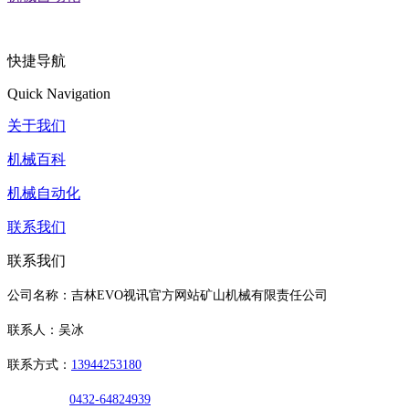
快捷导航
Quick Navigation
关于我们
机械百科
机械自动化
联系我们
联系我们
公司名称：吉林EVO视讯官方网站矿山机械有限责任公司
联系人：吴冰
联系方式：
13944253180
0432-64824939