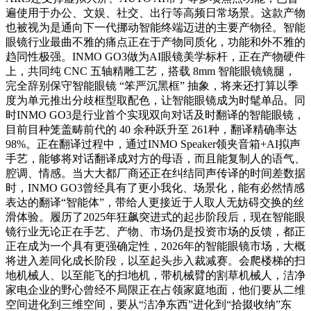
遍使用于办公、文娱、社交、出行等高频日常场景。这款产物
也被视为是通向下一代挪动智能终端迈进的主要产物径。智能
眼镜行业最曲不雅的痛点正在于产物同质化，功能和外不雅的
趋同性极强。INMO GO3做为AI眼镜美学标杆，正在产物硬件
上，共同纯 CNC 五轴精雕工艺，搭载 8mm 智能眼镜镜腿，
完全辞别保守智能眼镜 “笨严沉黑框” 抽象，将来还打算以季
度为单元推出分歧框型取配色，让智能眼镜成为时髦单品。同
时INMO GO3是行业首个实现双向对话及时翻译的智能眼镜，
目前目种笼盖畴前代的 40 余种跃升至 261种，翻译精确率达
98%。正在翻译过程中，通过INMO Speaker领夹音箱+AI拟声
手艺，能够将对话翻译成对方的母语，而且能复制人的语气、
腔调、情感。当大大都厂商还正在纠结同声传译的时间差数据
时，INMO GO3曾经具有了更小我化、场景化，能有必然情感
表达的翻译“智能体”，带给人更接近于人取人无妨碍交换的丝
滑体验。履历了2025年狂飙突进式的起步阶段后，现在智能眼
镜行业无论正在手艺、产物、市场仍是投资市场的反馈，都正
正在成为一个具有更强确定性，2026年的智能眼镜市场，大概
将进入差同化成长阶段，以至起头步入裁减赛。会爬楼梯的扫
地机械人、以至能飞的扫地机，带机械臂的割草机械人，洁净
家电企业的野心曾经不局限正在占领家庭地面，他们要从二维
空间进化到三维空间，要从“洁净东西”进化到“拾掇收纳”东