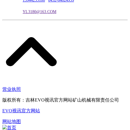
联系电话：
13944253180
|
0432-64824939
电子邮箱：
YL3180@163.COM
营业执照
版权所有：吉林EVO视讯官方网站矿山机械有限责任公司
EVO视讯官方网站
网站地图