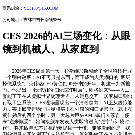
联系邮箱：
YL3180@163.COM
公司地址：吉林市吉长南线98号
CES 2026的AI三场变化：从眼
镜到机械人、从家庭到
2026年CES揭幕第一天，拉斯维加斯就给了全球科技行业
一个明白谜底：AI不再只是东西，而正成为人类糊口的“底层
操做系统”。英伟达CEO黄仁勋90分钟的开年，将这一判断推
向。他提出，“物理AI的‘ChatGPT时辰’，即将到来”——人工
智能正正在从虚拟世界物理世界。从消息交互、居家糊口到出
行取工业系统，CES现场呈现出一个清晰趋向：AI正从虚拟能
力，实正嵌套进物理世界和实正在可感的糊口场景中。就正在
黄仁勋后的四个小时，另一大芯片巨头AMD掌门人苏姿丰便
来“逆来顺受”，她间接颁布发表人类即将进入“尧字节计较时
代”。将来四年AI芯片机能要提拔一千倍。能够看到的是，我
们的消息交互体例正送来转机节点，智能眼镜正在2025年迸发