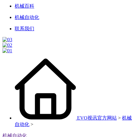
机械百科
机械自动化
联系我们
EVO视讯官方网站
>
机械
自动化
>
机械自动化