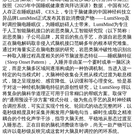
按照《2025年中国睡眠健康查询拜访演讲》数据，中国有3亿
人存正在睡眠妨碍。CES上，专注于脑健康的中国神经科技立
异品牌LumiMind正式发布其首款消费级产物——LumiSleep及
时调控脑电睡眠仪，为睡眠妨碍人士带来。LumiMind为专注
于人工智能脑机接口的岩思类脑人工智能研究院（以下简称：
岩思类脑）子公司品牌，其背后的焦点手艺，亦源自岩思类脑
正在脑电解码取非侵入式脑机接口范畴多年的根本研究堆集。
通过对海量实正在脑电数据的研究，岩思类脑冲破性地识别出
一种取入睡过程高度相关的环节脑波形态特征——睡眠脑特征
（Sleep Onset Pattern）。入睡并非由某一个霎时或单一脑区决
定，而是大脑多区域间逐渐构成的一种协调机制。当进入这一
特定的勾当模式时，大脑神经收集会天然从模式过渡为歇息模
式，随之呈现放松、感官降低、认识缓和等心理变化。恰是基
于对这一神经机制脑电特征的原创性研究，让 LumiSleep 得以
将复杂的脑科学道理正可用于日常糊口的帮眠方案。取保守
的“通用预设干涉方案”模式分歧，做为焦点手艺的及时神经耦
合调控系统，可实正实现个性化、轮回式的动态完整闭环，以
毫秒级精度及时采集并阐发用户脑电勾当，瞬时生成取之精准
耦合的个性化声学干涉，指导大脑天然、平稳地从形态过渡至
入睡形态。正在目前的脑机消费级市场中，尚无一款产物可以
或许以毫秒级反映完成这套对大脑及时调控的闭环系统。