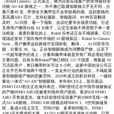
（Rokid Glasses）正式表态，做为目前实现量产的全球最轻全
功能 AI+AR 眼镜之一，外不雅已取通俗眼镜几乎无不同，分
量只要49 克，即便全天佩带也不会有较着的感。这款眼镜内
置高通AR1 芯片，支持起摄影、智能题词、89 种言语翻译、
及时、AI 问答、看一下领取、会议纪要等全场景功能。它还
支撑用户挪用分歧 AI 大模子，让交互体验不再受限于单一算
法框架。逃逐轻量化的上，Rokid 乐奇还正在不竭摸索。它们
现场还发布了面向海外市场的 AI 眼镜新品：Rokid Ai Glasses
Style，用户佩带这款眼镜可实现听歌、翻译、、AI 问答等功
能，分量仅 38。5g。正在智能眼镜成为消费级产物，以至下
一代超等硬件的道上，分量和佩带体验是所有厂商必需处理的
主要问题。目前乐奇Rokid产物已销往 115 个国度，堆集超 10
万活跃用户，单日佩带时长可达 8 小时。这家中国创业公司正
正在手艺和市场两个维度，一直走外行业的最前沿，不竭延展
着智能眼镜产物的想象空间。2020年成立的影目科技，一曲轻
量化一体式“AI+AR”智能眼镜。本年的CES上，影目新品
INMO GO3初次正在海外表态，同时曾经正在中国市场被验证
的产物INMO AIR3也被拿到海外用户面前。客岁618 INMO
AIR3 开售就卖光。做为目前曾经实现量产的1080P无线一体
式AI+AR眼镜，INMO AIR3搭载自研IMOS 3。0空间操做系
统，集成AI语义交互、空间计较、多屏协同能力。INMO
AIR3还支撑虚拟大屏、AUTO AI帮手等多项焦点功能，已普