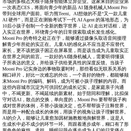
市场的多模态大模子随身智能体立异企业。这家来自的企业第
一次表态CES，将面向青少年的新品 AI 随身机械人Mooni Pro
带到全球用户面前。听力熊Teeni。AI想做的不是“又一款儿童
AI 硬件”，而是正在测验考试下一代 AI Agent 的落地形态，为
10后小孩子创制一个全新的数字世界，让 AI 走出对话框，进
入实正在世界，环绕青少年的日常摸索取成长发生感化。
Mooni Pro 的奇特之处正在于，能够通过摄像头取语音间接理
解青少年所处的实正在。儿童AI的感化从不应当是不应替代
家长，更不该把孩子困正在屏幕里，而是该当成为儿童取实正
在世界之间的前言。一款好的AI随身机械人，需要听得懂孩
子所表达的意义，并给孩子供给更具性的深度反馈。当孩子
Mooni Pro 记实身边的事物取霎时时，那些看似无联系关系的
糊口碎片，好比一次难忘的外出，一个喜好的物件，都能够颠
末Mooni Pro 的编码、解码，成为可被小孩子理解的内容。而
这些内容城市沉淀为可供回忆的成长记实，是家庭亲子沟通
中，不竭更新、不竭延续的新素材。始于陪同和理解，比拟保
守对话AI，散点的交换，单向度的，Mooni Pro 要帮帮孩子构
成对世界的体例，不替小孩做决定，也不帮帮孩子注释世界，
而是用一种配合成长的体例，用孩子的视角让孩子理解世界。
AI的介入，能够让儿童愈加因材施教般地舆解世界，这是人
生成长中必不成少的环节一环。而跟着逐步成年，糊口有了形
形色色的麻烦、承担，睡眠问题会逐步成为人们的日常痛点。