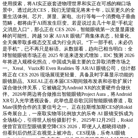
使用摸索，将AI实正嵌套进物理世界和实正在可感的糊口场
景中。透过此次CES，我们无望窥见将来十年，以至更久的全
重生活体例。芯片、屏显、家电、出行等每一个消费电子垂曲
范畴，都将由于AI而发生巨变。若是说过去几十年是“手机定
义消息入口”，那么正在 CES 2026，智能眼镜第一次显显露接
棒的可能性。跨越 50 家 AI/AR 眼镜厂商集体表态，轻量化、
全天佩带取多模态交互成为行业共识。“下一部手机，未必仍
是手机”，已不再只是标语。从数据看，趋向已相当明白：全
球智能眼镜市场正在 2025 年送来迸发式增加，IDC 预测 2026
年将进入规模化拐点，中国成为最主要的立异取消费市场之
一。Xreal、Vuzix和 Even Realities 等 AR/AI 眼镜公司，估计都
将正在 CES 2026 现场展现更轻量、具备及时字幕显示功能的
眼镜新品。XREAL正在本届CES期间颁布发表和谷歌扩展计
谋合做伙伴关系，它被确定为Android XR的次要硬件合做伙
伴。2026年两边将合做推出智能眼镜Project Aura，将Android
XR引入光学透视设备。此举也是谷歌沉回智能眼镜赛道，取
Mate强势合作的主要信号之一。正在拉斯维加斯CES的Rokid
乐奇展台上，一座取实物等比例放大的乐奇 AI 眼镜安拆成为
全场核心，引得世人纷纷摄影打卡。2025年12月29日，Rokid
便曾官宣巨型眼镜要空降CES 2026，即便人人都晓得动静，
但看到后仍然正在视觉上被冲击。CES现场，乐奇AI眼镜