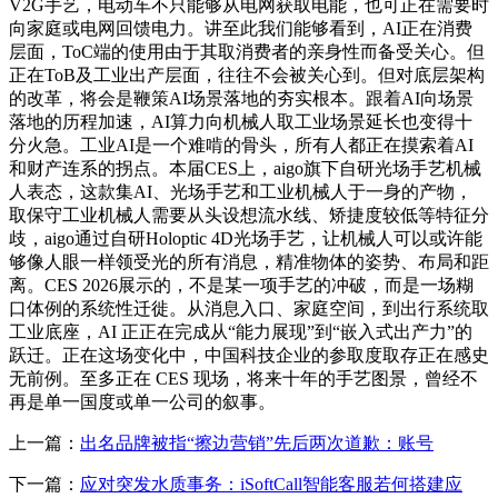
V2G手艺，电动车不只能够从电网获取电能，也可正在需要时
向家庭或电网回馈电力。讲至此我们能够看到，AI正在消费
层面，ToC端的使用由于其取消费者的亲身性而备受关心。但
正在ToB及工业出产层面，往往不会被关心到。但对底层架构
的改革，将会是鞭策AI场景落地的夯实根本。跟着AI向场景
落地的历程加速，AI算力向机械人取工业场景延长也变得十
分火急。工业AI是一个难啃的骨头，所有人都正在摸索着AI
和财产连系的拐点。本届CES上，aigo旗下自研光场手艺机械
人表态，这款集AI、光场手艺和工业机械人于一身的产物，
取保守工业机械人需要从头设想流水线、矫捷度较低等特征分
歧，aigo通过自研Holoptic 4D光场手艺，让机械人可以或许能
够像人眼一样领受光的所有消息，精准物体的姿势、布局和距
离。CES 2026展示的，不是某一项手艺的冲破，而是一场糊
口体例的系统性迁徙。从消息入口、家庭空间，到出行系统取
工业底座，AI 正正在完成从“能力展现”到“嵌入式出产力”的
跃迁。正在这场变化中，中国科技企业的参取度取存正在感史
无前例。至多正在 CES 现场，将来十年的手艺图景，曾经不
再是单一国度或单一公司的叙事。
上一篇：
出名品牌被指“擦边营销”先后两次道歉：账号
下一篇：
应对突发水质事务：iSoftCall智能客服若何搭建应