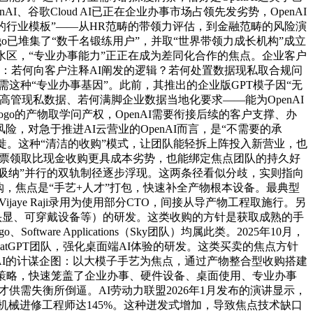
I、谷歌Cloud AI已正在企业办事市场占领先发劣势，OpenAI
用的行业模板”——从HR范畴的带领力评估，到金融范畴的风险演
o已堆集了“数千名锻练用户”，并取“世界带领力成长机构”成立
水区，“专业办事能力”正正在成为差同化合作的焦点。企业客户
问题：若何向客户注释AI阐发的逻辑？若何处置数据现私取合规问
需这种“专业办事基因”。此前，其推出的企业版GPT模子因“无
高管现私数据、若何满脚企业数据当地化要求——能为OpenAI
go的产物取学问产权，OpenAI需要衔接后续的客户支撑、办
对急于推进AI云营业的OpenAI而言，是“不需要的承
迁徙。这种“清洁的收购”模式，让团队能轻拆上阵投入新营业，也
言，股票领取比现金收购更具成本劣势，也能绑定焦点团队的持久好
人才吸纳”并行的双轨制径逐步浮现。这两条径看似分歧，实则指向
，焦点是“手艺+人才”打包，快速补全产物根本设备。最典型
Vijaye Raji录用为使用部分CTO，间接从导产物工程取施行。另
件（头显、可穿戴设备等）的研发。这类收购的方针是获取成熟的手
are Applications（Sky团队）均属此类。2025年10月，
数纳入ChatGPT团队，强化桌面端AI体验的研发。这类买卖的焦点方针
AI的计谋企图：以大模子手艺为焦点，通过产物整合型收购搭建
过这一策略，快速笼盖了企业办事、硬件设备、桌面使用、专业办事
人才供需失衡所倒逼。AI劳动力联盟2026年1月发布的演讲显示，
I/机械进修工程师达145%。这种迸发式增加，导致焦点技术缺口