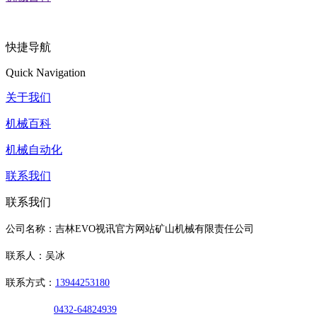
快捷导航
Quick Navigation
关于我们
机械百科
机械自动化
联系我们
联系我们
公司名称：吉林EVO视讯官方网站矿山机械有限责任公司
联系人：吴冰
联系方式：
13944253180
0432-64824939