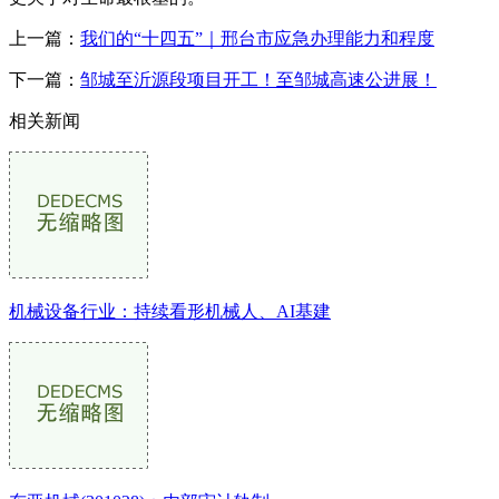
上一篇：
我们的“十四五”｜邢台市应急办理能力和程度
下一篇：
邹城至沂源段项目开工！至邹城高速公进展！
相关新闻
机械设备行业：持续看形机械人、AI基建