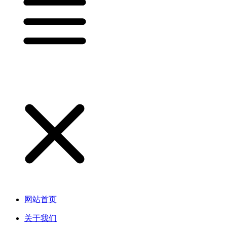
网站首页
关于我们