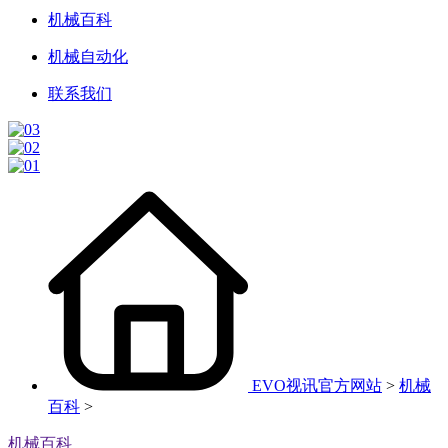
机械百科
机械自动化
联系我们
EVO视讯官方网站
>
机械
百科
>
机械百科