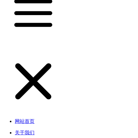
网站首页
关于我们