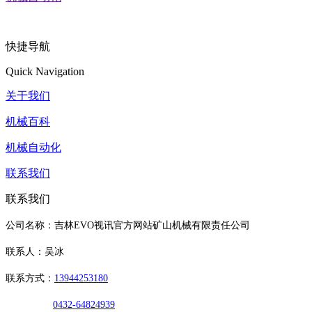
快捷导航
Quick Navigation
关于我们
机械百科
机械自动化
联系我们
联系我们
公司名称：吉林EVO视讯官方网站矿山机械有限责任公司
联系人：吴冰
联系方式：
13944253180
0432-64824939