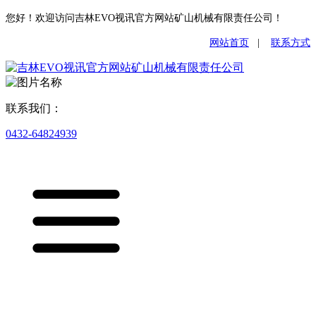
您好！欢迎访问吉林EVO视讯官方网站矿山机械有限责任公司！
网站首页
|
联系方式
联系我们：
0432-64824939