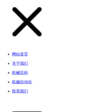
网站首页
关于我们
机械百科
机械自动化
联系我们