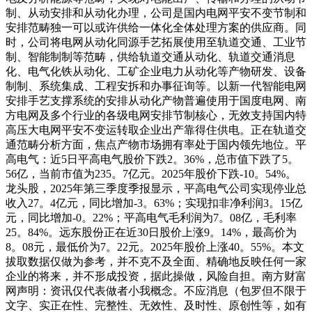
制、从动安排和从动化办理，公司是国内电网平安不变节制和
安排范畴独一可以或许供给一体化全体处理方案的供应商。同
时，公司将电网从动化同源手艺拓展使用至轨道交通、工业节
制、智能制制等范畴，供给轨道交通从动化、轨道交通消息
化、电气化铁从动化、工矿企业电力从动化等产物研发、设备
制制、系统集成、工程安拆和办事征询等。以新一代智能电网
安排手艺支撑系统的安排从动化产物普遍使用于国度电网、南
方电网及多个行业的各级电网安排节制核心，无效支持国内特
高压大电网平安不变运转取企业出产靠得住供电。正在轨道交
通范畴分析方面，焦点产物市场拥有率处于国内领先地位。平
高电气：近5日平高电气股价下跌2。36%，总市值下跌了5。
56亿，当前市值为235。7亿元。2025年股价下跌-10。54%。
龙头股，2025年第三季度季报显示，平高电气公司实现停业总
收入27。4亿元，同比增加-3。63%；实现扣非净利润3。15亿
元，同比增加-0。22%；平高电气毛利润为7。08亿，毛利率
25。84%。远东股份正在近30日股价上涨9。14%，最高价为
8。08元，最低价为7。22元。2025年股价上涨40。55%。本文
拔取数据仅做为参考，并不克不及全面、精确地反映任何一家
企业的将来，并不形成投资，据此操做，风险自担。南方财富
网声明：资讯仅代表做者小我概念。不应消息（包罗但不限于
文字、实正在性、完整性、无效性、及时性、原创性等，如有