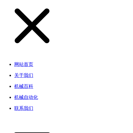
网站首页
关于我们
机械百科
机械自动化
联系我们