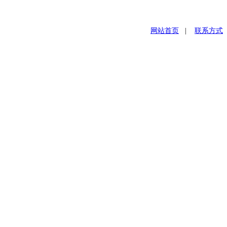
网站首页
|
联系方式