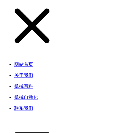
网站首页
关于我们
机械百科
机械自动化
联系我们