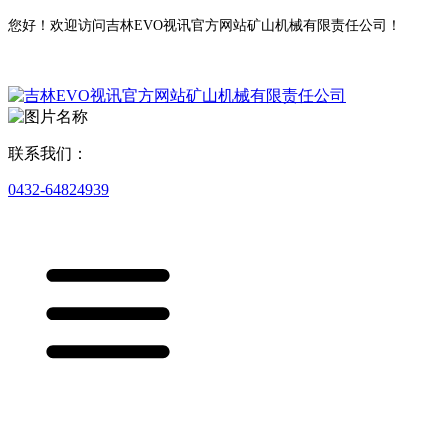
您好！欢迎访问吉林EVO视讯官方网站矿山机械有限责任公司！
联系我们：
0432-64824939