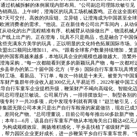
够通过机械拆解的体例展现内部布局。”公司副总司理陈欣敏引
销商品。上午8时，澄海区的玩具工场机械轰鸣。正在这全面积仅
最快7天可交付。高效的供应链、立异链，让澄海成为中国甚至全
适欧洲消费者的需求。”他说。正在新佳奇公司出产车间内，从动
高度从动化的出产流程精准有序。机械臂从动操做出产，物流机械
化出产线上出产的。正在澄海，玩具不只是商品，也是融合了中国
些充满东方美学的玩具，正以明显的文化特色拓展国际市场。汕
盟出口额同比增加11。4%。“跟着全球客户数量持续增加，笼
海的外国客商越来越多，本地玩具企业的规模也越做越大。浩繁
到澄海采购，“每一次都能看到更多的新颖玩具产物，每一次都对
平乡县举办的第二十届中国·北方（平乡）国际自行车童车玩具博览
转工场、看新品、下订单，每次一待就是十来天。被誉为“中国
童车财产集群年停业收入超300亿元人平易近币，2022年被中
指导自行车童车企业提档升级，鞭策财产不竭向高端化、智能化迈
公司总司理赵兰敏说。公司展厅内，一排排摆放划一、制型各别
项专利？一共20多项，此中发现专利就有两项！”赵兰敏引见，
件集团无限公司本来只是出产自行车鞍座的家庭做坊，现在已成
差同化产物。”总司理董说，目前公司每年推出60多款新产物，累
币；本年1—6月，该县自行车童车产物从本地海关出口额达4亿元
。为构成规模效应、阐扬堆积感化，平乡县扶植了省级财产园—
，帮力园区企业更好成长，进一步鞭策平乡自行车童车世界。”