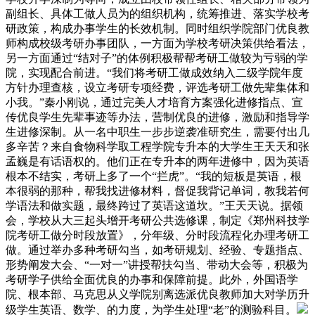
副组长、具体工做人员为的组织机构，统筹推进、落实学校考
研政策，构成办事学生的长效机制。同时组织学院部门优良教
师构成校级考研办事团队，一方面为学校考研决策供给看法，
另一方面通过“结对子”的体例积极帮帮考研工做较为亏弱的学
院，实现配合前进。“我们将考研工做成效纳入二级学院年度
方针办理查核，设立考研专项经费，评选考研工做先辈集体和
小我。”秦小刚说，通过完美人才培育方案强化进修指点、宣
传优良学生先辈事迹等办法，营制优良的进修，激励和指导学
生进修深制。从一名中职生一步步逆袭准研究生，需要付出几
多辛苦？来自食物科学取工程学院专升本的大学生王天天和张
孟巍是有话语权的。他们正在专升本的两年进修中，因为英语
根本不结实，考研上多了一个“拦虎”。“我的短板是英语，根
本很弱的那种，帮我找进修材料，督促我背记单词，教我若何
学语法和做实题，最终跨过了英语这道坎。”王天天说。据领
会，学校从大三起头增开考研公共选修课，制定《郑州科技学
院考研工做分时段放置》，分年级、分时段流程化办理考研工
做。通过举办多种考研勾当，如考研规划、经验、专题指点、
形势阐发大会、“一对一”讲授帮扶勾当、带动大会等，积极为
考研学子供给全面优良的办事和保障前提。此外，外国语学
院、根本部、马克思从义学院别离选派优良教师加大对学历升
级学生英语、数学、的力度，为学生处理“老”的测验科目。