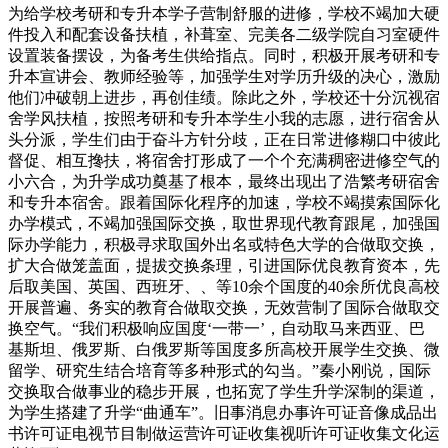
为给学校考研和专升本学子营制舒服的进修，学校不竭加大硬
件投入和配套设备扶植，补葺室、完美各二级学院自习室硬件
设置装备摆设，为备考生供给指点。同时，积极开展考研和专
升本宣讲会、教师经验等，加强学生对学历升级的决心，激励
他们冲破朝上进步，再创佳绩。除此之外，学校还十分沉视宿
舍学风扶植，按照考研和专升本学生小我的志愿，进行宿舍从
头分派，学生们由于奋斗方针分歧，正在日常进修糊口中彼此
督促、相互搀扶，将宿舍打形成了一个个充满稠密进修空气的
小六合，为升学成功奠基了根本，最终出现出了浩繁考研宿舍
和专升本宿舍。跟着国际化程序的加速，学校不竭摸索国际化
办学模式，不竭加强国际交换，取世界现代教育跟尾，加强国
际办学能力，积极寻求取国外出名或特色大学的合做取交换，
扩大合做笼盖面，提拔交换条理，引进国际优良教育资本，先
后取美国、英国、西班牙、、等10余个国度的40余所优良高校
开展普遍、务实的教育合做取交换，无效营制了国际合做取交
换空气。“我们积极响应国度‘一带一’，自动取马来西亚、巴
基斯坦、俄罗斯、白俄罗斯等国度多所高校开展学生交换、微
留学、研究生结合培育等多种形式的勾当。”秦小刚说，国际
交换取合做事业的稳步开展，也拓宽了学生升学深制的渠道，
为学生搭建了升学“曲通车”。旧事消息办事许可证音像成品出
书许可证电视节目制做运营许可证收集视听许可证收集文化运