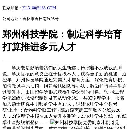
联系邮箱：
YL3180@163.COM
公司地址：吉林市吉长南线98号
郑州科技学院：制定科学培育
打算推进多元人才
学历老是影响着我们的人生轨迹，饰演着不成或缺的脚
色。学历提拔的意义正在于提拔本人，获得更多新的机遇。近
些年，郑州科技学院通过完美人才培育方案、深化教育讲授、
加强教风学风扶植、组建帮扶团队等办法，激励和指导学生通
过专升本、出国留学等形式获得升学深制的机遇。“机械工程
学院20级机械设想制制及其从动化3班一共35论理学生，报名
加入硕士研究生测验的学生有17人，过线论理学生全数考
研‘上岸’；食物科学取工程学院21级烹调工艺取养分班共26
人，24论理学生报名加入专升本测验，21论理学生过线，过线
学生全数被拟登科……”
郑州科技学院党委副秦小刚引见，
学校升学深制为导向，成立由校带领任组长、相关部分带领为