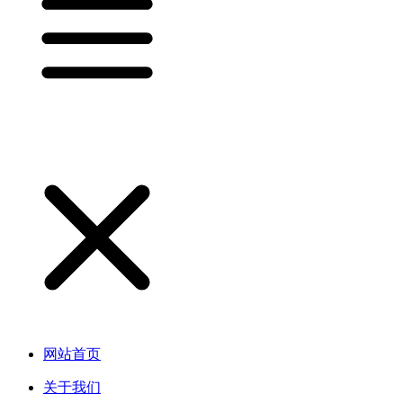
网站首页
关于我们