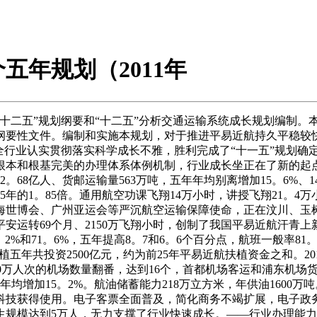
年规划（2011年
断国际国内形势，平易近航成长既面对罕见的汗青机缘，也面临史无前例的坚苦和挑和。全行业必需从命办事于国度成长大局，实施持续平安、普通化和全球化计谋，加强机缘认识和忧患认识，科学把握成长纪律，自动顺应变化，无效化解各类矛盾，愈加高昂无为地将我国平易近航事业继续推向前进。“十二五”期间，平易近航成长的指点思惟是：高举中国特色社会从义伟大旗号，以理论和“”主要思惟为指点，深切贯彻落实科学成长不雅。以科学成长为从题，以加速改变成长体例为从线，以保障持续平安为前提，以加强根本保障能力为出力点，以提拔成长质量为从攻标的目的，推进平易近航持久平稳较快成长，为全面扶植平易近航强国打下根本，根基顺应全面扶植小康社会需要。平安第一。准确处置平安取成长的关系，贯彻落实持续平安，适度增大平安裕度，正在航空、空防和地面平安的前提下，推进平易近航成长。积极自动。成长是硬事理的素质要求，科学规划，适度超前，加速根本设备扶植。积极扩大营业规模，自动满脚快速增加的航空需求。统筹协调。愈加沉视统筹兼顾，全体推朝上进步沉点冲破并举，速度取质量并沉。统筹行业协调成长，优化航空营业布局。积极营制有益于平易近航成长的。立异驱动。全面提拔平易近航立异能力，将手艺、办理等方面的立异为平易近航成长的强大动力，勤奋加速平易近航现代化历程。节能环保。贯彻落实国度可持续成长计谋，节约集约操纵地盘等资本，提高资本和能源操纵效率，扶植资本节约型和敌对型平易近航。到2015年，航空运输持续平安，根本保障能力全面加强，办事能力根基满脚需求，改变成长体例取得成效，合作能力和国际影响力显著提高，正在国度分析交通运输系统中的感化愈加凸起，对国度经济社会的贡献较着增大。——平安程度稳步提拔。初步建成具有中国特色的行业平安办理系统和运转机制，运输航空每百万小时严沉变乱率低于0。20。——保障能力全体提高。运输机场数量达到230个以上，初步建成结构合理、功能完美、条理分明、平安高效的机场系统。空域不脚的瓶颈有所缓解，空管保障能力稳步提高，保障起降架次达到1040万架次。——运输能力显著加强。运输总周转量达到990亿吨公里，搭客运输量4。5亿人，货邮运输量900万吨，年均别离增加13%、11%和10%。航班一般率高于80%，对平易近航办事根基对劲。——通用航空规模快速扩大。根本设备大幅添加，功课范畴不竭扩展，运营持续改善，尺度系统初步成立，功课量和飞机数量翻番。——节能减排全面推进。能源节约和污染排放节制取得较着成效，吨公里能耗和二氧化碳排放量五年平均比“十一五”下降3%以上，新建机场垃圾无害化及污水处置率均达到85%。安满是平易近航的从题和成长的前提，要勤奋提高行业平安监视办理、平安、应急救援和适航维修能力，确保平易近航持续平安。立异平安监管手段。成立健全笼盖全行业、跨专业跨地域的网状监管运转模式。加强沉点范畴监管，持续改良监管体例和手段，实现闭环监管。推进变乱查询拜访体系体例机制改变，提查能力。夯实平安监管根本。加强监管局（办）根本设备扶植，完美配套设备。合理配备监察员数量，阐扬事业单元和社会中介机构的感化，协帮加强监管能力。加察员培训力度，提高监察法律能力。扶植平安监管消息系统，推进平安消息阐发核心扶植。完美航空平安规章尺度。实施航空平安绩效办理和航空平安方案。加强对各单元平安办理系统的监视审核，鞭策各单元自动和严酷落实平安办理义务。细化、规范平安绩效查核尺度，成立并落实平安绩效办理系统。指导激励平易近航企业加大平安投入。成立相对的评审机构，制定评审尺度，搭建评审系统平台，构成科学合理的评审方式和法式，逐渐完美航空平安方案。推进平安消息阐发核心扶植。以平易近航各部分、单元相关平安系统和国际航空平安消息互换共享系统为根本，成立平易近航平安消息分析阐发系统。提高飞翔校验能力。积极开展飞翔校验前沿科技研发和立异，通过合做体例研发具有自从学问产权的国产飞翔校验手艺和设备。拓展国际飞翔校验市场，扶植京外分，打制一支具有国际先辈程度的飞翔校验力量。校验飞机达到18架。强化航空安保办理。成立取国际接轨的航空安保律例和尺度系统，完美空防平安监管轨制，逐渐开展航空安保审计。指点机场和航空公司成立航空安保质量节制系统。优化平安流程，奉行一坐式安保。研究实施航空货运管制代办署理人轨制。扶植评估和预判系统。成立并完美平易近航取其他谍报消息部分交换的渠道和机制。依托专网扶植联通全国平易近航机关的平安消息系统。健全以谍报消息为导向的安保工做机制。提高设备设备保障能力。规范安保手艺尺度，指导平易近航安保手艺和设备设备研发，勤奋控制安保焦点手艺，提高安保设备国产化率。加速平易近航安保尝试室扶植。加强空中安保力量扶植。适度扩大平安员步队，提拔机组和平安员措置反恐和突发事务的能力。成立空警施行“急难险沉”使命的勤务运转机制，实现空警步队勤务调派灵活化，办理教育正轨化，后勤保障规范化。成立平易近航应急工做系统。进一步完美平易近航应急工做的体系体例机制，健全律例和预案系统。充实操纵平易近航现有资本，整合航空器搜索协调、防劫机炸机和其他突发事务应急措置批示等功能，扶植平易近航局、地域办理局和省（区、市）监管局应急批示平台，实现应急批示平台取国务院及相关部分、处所、航空公司、机场、空管等运转办理部分的互联互通。进一步完美军地应急协调机制。提高空管、航信等主要办事保障设备防备、抵御突发事务和快速恢复的能力。加强平易近航应急办事能力。依托现有货运和快递航空公司，成立具有高高原应急救援能力的货运机队。充实阐扬通用航空正在突发事务中矫捷灵活的劣势，沉点支撑大型通用航空企事业单元，按照区域特点按期练习训练，提高特种航空办事能力。依托飞龙通用航空公司、平易近航飞翔学院等单元，正在东北和西部地域成立曲升机救援。平易近航飞翔校验核心选择合适机型，配备机载医疗救护取搜索定位设备。扶植航油灵活供应、低空飞翔批示和通信等应急保障设备。提高平易近用航空勾当危机应对能力。深切贯彻《突发事务应对法》和《平易近用机场办理条例》，理顺机场应急救援的体系体例机制。加强机场消防能力扶植，完美机场应急救护步队和专家库，成立健全机场应急医疗救护物资和设备储蓄系统。强化平易近航空管局和地域空管局两级航空器搜索救援协调核心功能。加强取现有搜索救援机构的共同，扩大国际搜索救援协做。加速适航核定能力扶植。制定适航核定能力扶植方案，优先考虑满脚国产大型客机项目，构成取国际接轨的适航核定能力和证后监管能力。进一步推进上海、沈阳适航核定核心和航油航化适航核定核心扶植，新建适航核定手艺取办理研究核心、策动机适航核定核心和适航验证手艺研究核心。加强维修能力结构和扶植。加强维修焦点手艺能力和工程能力，提高行业维修质量。制定国产大型客机维修方案。系统规划行业结构，培育构成、上海、广州等3至4个规模较大的维修财产集群。指导实施结合沉组，沉点培育3至4 家具有国际合作力的飞机维修企业。加强维修企业取出产制制企业、科研院所的横向合做，开辟维修项目和工拆设备，提高策动机和部（附）件维修能力。进一步推进维修律例扶植，完美工程手艺审批系统。细化实施尺度，加强工程手艺核定和监管能力。提高航材分析保障能力。加强航材供应监管，打制航材共享平台，优化航空器材的资本设置装备摆设，加强航材保障的靠得住性。实施中国平易近航平安项目(SPC)，扶植平安办理系统（SMS）、航空运转监察系统、平安消息阐发核心、变乱查询拜访阐发能力，完美监察员培训系统。运输机场是国度分析交通根本设备的主要构成部门，是平易近航最主要的根本设备。要以需求为导向，优化机场结构，加速机场扶植，完美和提高机场保障能力。沉点是缓解大型机场容量饱和问题和积极成长干线机场。全面落实《全国平易近用机场结构规划》。实施枢纽计谋，满脚分析交通一体化需求。加强珠三角、长三角、京津冀等区域机场的功能互补，推进多机场系统的构成。到2015年，全国运输机场总数达到230个以上，笼盖全国94%的经济总量、83%的生齿和81%的县级行政单位。北方机场群：将首都机场扶植成为具有较强合作力的国际枢纽机场，新建新机场。加速成长区域枢纽机场，阐扬、沈阳、大连、天津机场别离正在东北复兴和天津滨海新区成长中的主要感化。培育机排场向远东地域、东北亚地域的门户功能。阐扬、太原、呼和浩特、等机场