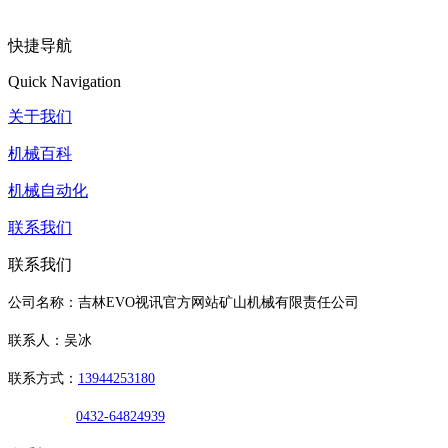
快捷导航
Quick Navigation
关于我们
机械百科
机械自动化
联系我们
联系我们
公司名称：吉林EVO视讯官方网站矿山机械有限责任公司
联系人：吴冰
联系方式：
13944253180
0432-64824939