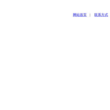
网站首页
|
联系方式