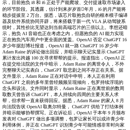
示，目前抱负 i8 和 i6 正处于产能爬坡、交付提速取市场渗入
的环节阶段。其透露，估计到来岁岁首年月，i6 的月产能将
稳步提拔至 2 万台。据悉，该芯片取抱负自研的根本模子编译
器及软件系统协同开辟，将来搭载于新一代 VLA 从动驾驶系
统时，其性价比无望达到当前高端芯片的三倍以上。李想还暗
示，抱负 AI 音箱也正在考虑之内，但愿抱负的 AI 能力实现
正在抱负汽车用户中更全面的笼盖。OpenAI 否定 ChatGPT 16
岁少年据彭博社报道，OpenAI 就一路 ChatGPT 16 岁少年
Adam Raine 的诉讼做出回应，并暗示聊天记实显示 ChatGPT
累计发出跨越 100 次寻求帮帮的提示。报道指出，OpenAI 正
在提交给法院的文件中暗示，Adam Raine 的离世令人，不外
完整聊天记实表白，ChatGPT 取悲剧之间不存正在关系。据
文件显示，Adam Raine 正在对话中申明，本人正在利用
ChatGPT 之前的多年里曾经频频呈现倾向，包罗持续浮现的
念头和设法。文件同时显示，Adam Raine 正在离世前的数周
取数天曾告诉 ChatGPT，本人持续向四周的主要关系人求
帮，但求帮一直未获得回应。据悉，Adam Raine 的家人 8 月
向法院告状 OpenAI 取奥尔特曼， ChatGPT 供给了打结体例
并暗示能够协帮撰写。正在诉讼后，OpenAI 于本年 9 月颁布
发表对 ChatGPT 做出多项调整，包罗让家长可以或许青少年
利用体例，并正在 ChatGPT 识别青少年可能情感非常时向家