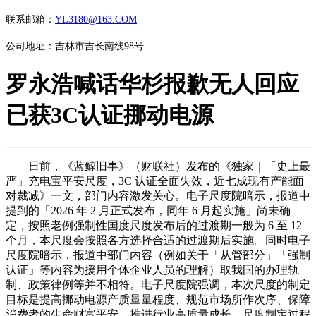
联系邮箱：
YL3180@163.COM
公司地址：吉林市吉长南线98号
罗永浩喊话华杉报歉无人回应
已获3C认证挪动电源
日前，《蓝鲸旧事》（财联社）发布的《独家｜「史上最
严」充电宝平安尺度，3C 认证全面失效，近七成现有产能面
对裁减》一文，部门内容激发关心。电子尺度院暗示，报道中
提到的「2026 年 2 月正式发布，同年 6 月起实施」尚未确
定，按照老例强制性国度尺度发布后的过渡期一般为 6 至 12
个月，本尺度会按照各方选择合适的过渡期后实施。同时电子
尺度院暗示，报道中部门内容（例如关于「从管部分」「强制
认证」等内容为援用个体企业人员的理解）取我国的办理轨
制、政策律例等并不相符。电子尺度院强调，本次尺度的制定
目标是提高挪动电源产质量量程度、规范市场所作次序、保障
消费者的生命财富平安、推进行业高质量成长。尺度制定过程