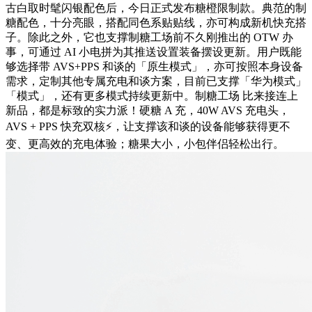
古白取时髦闪银配色后，今日正式发布糖橙限制款。典范的制
糖配色，十分亮眼，搭配同色系贴贴线，亦可构成新机快充搭
子。除此之外，它也支撑制糖工场前不久刚推出的 OTW 办
事，可通过 AI 小电拼为其推送设置装备摆设更新。用户既能
够选择带 AVS+PPS 和谈的「原生模式」，亦可按照本身设备
需求，定制其他专属充电和谈方案，目前已支撑「华为模式」
「模式」，还有更多模式持续更新中。制糖工场 比来接连上
新品，都是标致的实力派！硬糖 A 充，40W AVS 充电头，
AVS + PPS 快充双核⚡，让支撑该和谈的设备能够获得更不
变、更高效的充电体验；糖果大小，小包伴侣轻松出行。