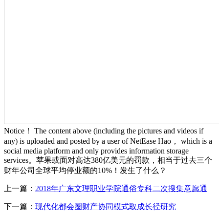
Notice！ The content above (including the pictures and videos if
any) is uploaded and posted by a user of NetEase Hao， which is a
social media platform and only provides information storage
services。苹果或面对高达380亿美元的罚款，相当于过去三个
财年公司全球平均停业额的10%！发生了什么？
上一篇：
2018年广东文理职业学院通俗专科二次搜集意愿通
下一篇：
现代化都会圈财产协同模式取成长径研究