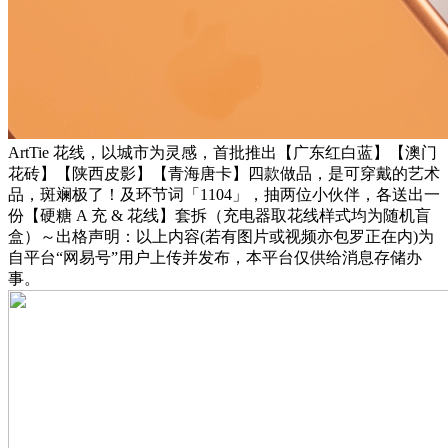
ArtTie 花线，以城市为灵感，首批推出【广东红白蓝】【澳门
花砖】【陕西皮影】【青海唐卡】四款做品，是可穿戴的艺术
品，斑斓极了！及环节词「1104」，抽两位小伙伴，各送出一
份【硬糖 A 充 & 花线】套拆（充电器取花线样式均为随机盲
盒）～出格声明：以上内容(若有图片或视频亦包罗正在内)为
自平台“网易号”用户上传并发布，本平台仅供给消息存储办
事。