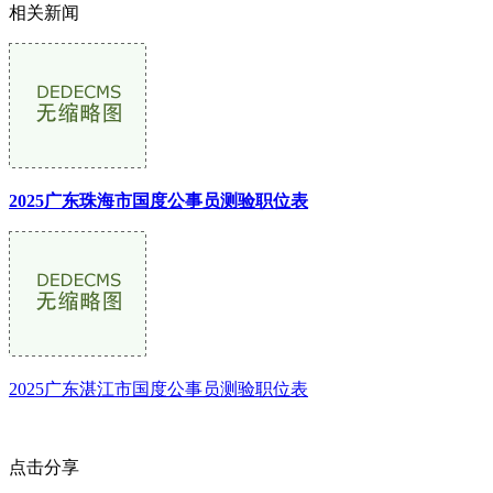
相关新闻
2025广东珠海市国度公事员测验职位表
2025广东湛江市国度公事员测验职位表
点击分享