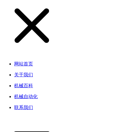
网站首页
关于我们
机械百科
机械自动化
联系我们