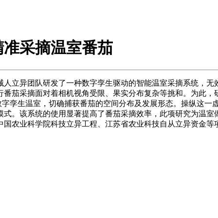
精准采摘温室番茄
人立异团队研发了一种数字孪生驱动的智能温室采摘系统，无效
行番茄采摘面对着相机视角受限、果实分布复杂等挑和。为此，
数字孪生温室，切确捕获番茄的空间分布及发展形态。操纵这一
模式。该系统的使用显著提高了番茄采摘效率，此项研究为温室
中国农业科学院科技立异工程、江苏省农业科技自从立异资金等