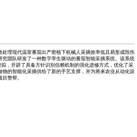
处理现代温室番茄出产密植下机械人采摘效率低且易形成毁伤
研究团队研发了一种数字孪生驱动的番茄智能采摘系统。该系统
虚拟，开辟了具备方针识别信赖机制的强化进修方式，优化了采
做物的智能化采摘供给了新的手艺支撑，并为将来农业从动化设
项目赞帮。