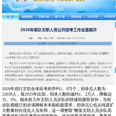
2026年戎行文职全体应考岗亭约1。8万个，招录总人数为
22639人，取2025年比拟，招录人数削减约1。2万人，降幅达
35。2%。颠末前几年文职人员步队的快速组建取弥补，当前
步队规模已初步满脚根本本能机能需求，招录沉心也从纯真扩
大数量转向优化人员布局，这一调整取“鞭策文职人员步队高
质量成长”的应考导向间接契合。此次岗亭适度缩减，素质是