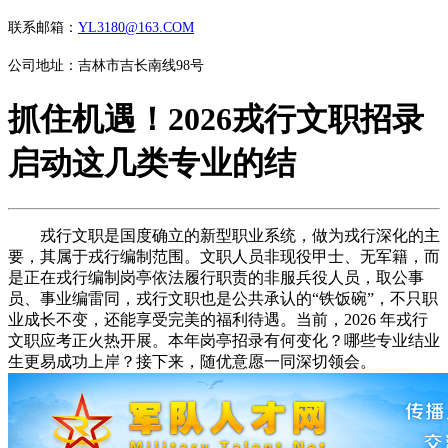
联系邮箱：
YL3180@163.COM
公司地址：吉林市吉长南线98号
抓住机遇！2026戎行文职招录
启动这几类专业的结
戎行文职是国度确立的新型职业系统，做为戎行深化的主
要，其属于戎行编制范围。文职人员非现役甲士、无军籍，而
是正在戎行编制岗亭依法履行职责的非服兵役人员，取公事
员、事业编雷同，戎行文职也是公共承认的“铁饭碗”，不只职
业成长不变，还能享受完美的福利待遇。当前，2026 年戎行
文职应考正火热开展。本年岗亭招录有何变化？哪些专业结业
生更易成功上岸？接下来，随优意愿一同深切领会。