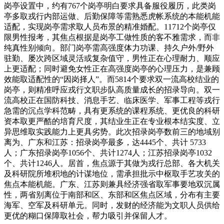
岗亭设置中，约有767个岗亭明白要求具备服役履历，此类岗
亭多取戎行内部运做、后勤保障等需熟悉虎帐系统的本能机能
适配，实现岗亭需求取人员布景的精准婚配。11712个岗亭仅
限男性报考，其焦点根据是岗亭工做性质的客不雅需求，而非
纯真性别倾向。部门岗亭需高强度体力功课、持久户外/野外
驻勤、屡次跨区域灵活或复杂值守，男性正在心理耐力、顺应
上更适配；同时避免女性正在高强度岗亭的心理压力，是兼顾
效能取适配性的“因岗择人”。而5814个要求双一流高校结业的
岗亭，则精准呼应戎行文职步队高质量成长的招录导向。双一
流高校正在国防科技、消息手艺、临床医学、军事工程等戎行
急需的沉点学科范畴，具有更系统的课程系统、更优良的科研
资本取更严酷的培育尺度，其结业生正在专业根本结实度、立
异思维取实践能力上更具劣势。此次招录岗亭数前三的地域别
离为、广东和江苏：招录岗亭最多，达4445个、共计 5733
人；广东招录岗亭1056个、共计1274人；江苏招录岗亭1032
个、共计1246人。居首，焦点源于其做为戎行总部、各大机关
及科研院所堆积地的计谋地位，需承担批示中枢取手艺攻关的
焦点本能机能。广东、江苏则兼具经济强省取军事要地双沉属
性，两省别离位于南部和区、东部和区焦点区域，分布有主要
海军、空军及科研单元。同时，发财的经济能为文职人员供给
更优的糊口保障取社会，帮力吸引并保留人才。