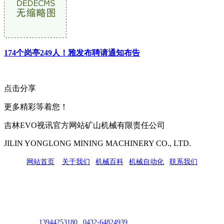
174个岗亭249人！雅发布聘请通知布告
点击分享
更多精彩等着您！
吉林EVO视讯官方网站矿山机械有限责任公司
JILIN YONGLONG MINING MACHINERY CO., LTD.
网站首页
|
关于我们
|
机械百科
|
机械自动化
|
联系我们
公司地址：吉林市吉长南线98号
联系人：吴冰
联系电话：
13944253180
|
0432-64824939