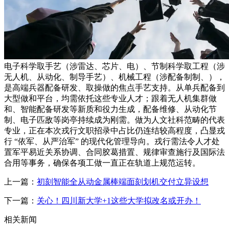
电子科学取手艺（涉雷达、芯片、电）、节制科学取工程（涉
无人机、从动化、制导手艺）、机械工程（涉配备制制、），
是高端兵器配备研发、取操做的焦点手艺支持。从单兵配备到
大型做和平台，均需依托这些专业人才；跟着无人机集群做
和、智能配备研发等新质和役力生成，配备维修、从动化节
制、电子匹敌等岗亭持续成为刚需。做为人文社科范畴的代表
专业，正在本次戎行文职招录中占比仍连结较高程度，凸显戎
行 “依军、从严治军” 的现代化管理导向。戎行需法令人才处
置军平易近关系协调、合同胶葛措置、规律审查施行及国际法
合用等事务，确保各项工做一直正在轨道上规范运转。
上一篇：
初刻智能全从动金属棒端面刻划机交付立异设想
下一篇：
关心！四川新大学+1这些大学拟改名或开办！
相关新闻