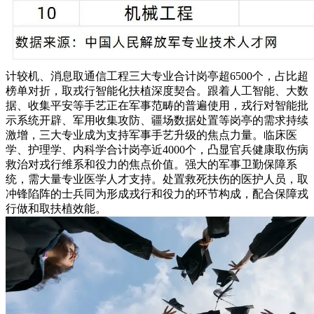
计较机、消息取通信工程三大专业合计岗亭超6500个，占比超
榜单对折，取戎行智能化扶植深度契合。跟着人工智能、大数
据、收集平安等手艺正在军事范畴的普遍使用，戎行对智能批
示系统开辟、军用收集攻防、疆场数据处置等岗亭的需求持续
激增，三大专业成为支持军事手艺升级的焦点力量。临床医
学、护理学、内科学合计岗亭近4000个，凸显官兵健康取伤病
救治对戎行维系和役力的焦点价值。强大的军事卫勤保障系
统，需大量专业医学人才支持。处置救死扶伤的医护人员，取
冲锋陷阵的士兵同为形成戎行和役力的环节构成，配合保障戎
行做和取扶植效能。