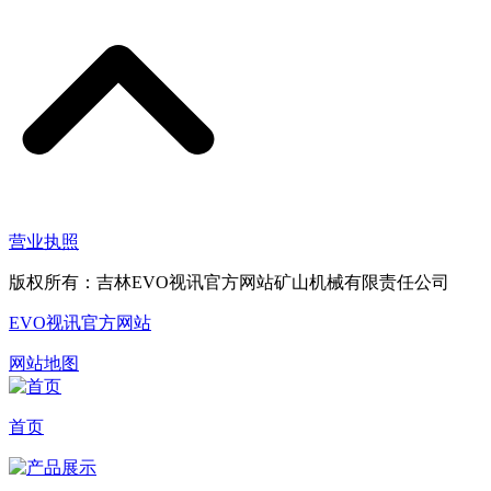
营业执照
版权所有：吉林EVO视讯官方网站矿山机械有限责任公司
EVO视讯官方网站
网站地图
首页