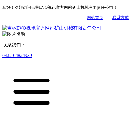
您好！欢迎访问吉林EVO视讯官方网站矿山机械有限责任公司！
网站首页
|
联系方式
联系我们：
0432-64824939