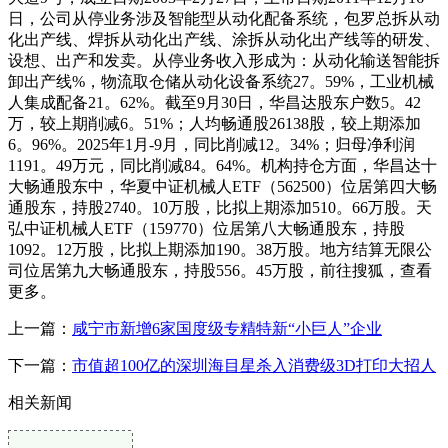
日，公司从停业务涉及智能型从动化配备系统，包罗总拆从动
化出产线、焊拆从动化出产线、涂拆从动化出产线等的研发、
设想、出产和发卖。从停业务收入形成为：从动化输送智能拆
卸出产线%，物流取仓储从动化设备系统27。59%，工业机械
人集成配备21。62%。截至9月30日，华昌达股东户数5。42
万，较上期削减6。51%；人均畅通股26138股，较上期添加
6。96%。2025年1月-9月，同比削减12。34%；归母净利润
1191。49万元，同比削减84。64%。机构持仓方面，华昌达十
大畅通股东中，华夏中证机械人ETF（562500）位居第四大畅
通股东，持股2740。10万股，比拟上期添加510。66万股。天
弘中证机械人ETF（159770）位居第八大畅通股东，持股
1092。12万股，比拟上期添加190。38万股。地方结算无限公
司位居第九大畅通股东，持股556。45万股，前往搜狐，查看
更多。
上一篇：
咸宁市新增6家国度级专精特新“小巨人”企业
下一篇：
市值超100亿的深圳海目星杀入消费级3D打印大招人
相关新闻