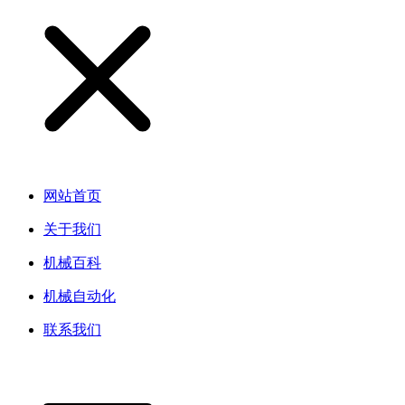
网站首页
关于我们
机械百科
机械自动化
联系我们