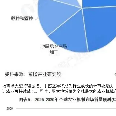
场需求无望持续提拔。手艺立异将成为行业成长的环节驱动力
进农业可持续成长。同时，亚太地域做为全球最大的农业机械市场