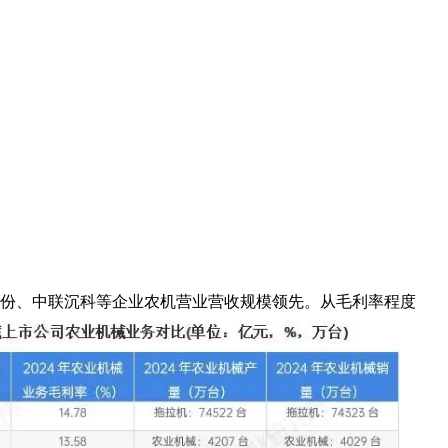
拖股份、中联沉科等企业农机营业营收规模领先。从毛利率程度