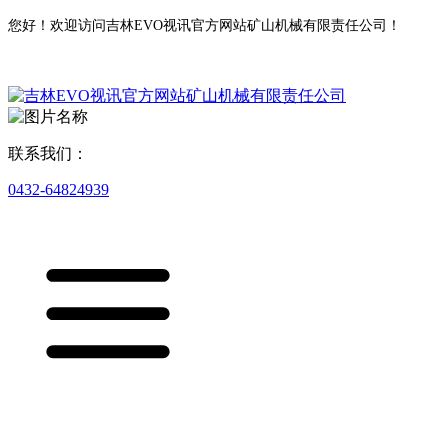
您好！欢迎访问吉林EVO视讯官方网站矿山机械有限责任公司！
联系我们：
0432-64824939