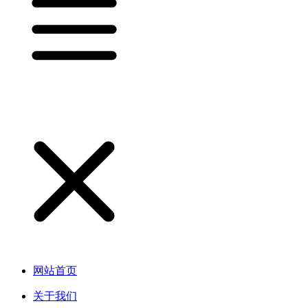
网站首页
关于我们