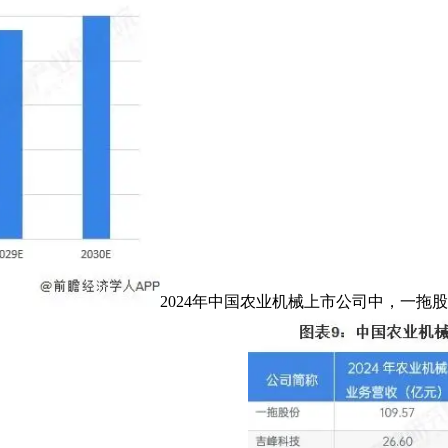
2024年中国农业机械上市公司中，一