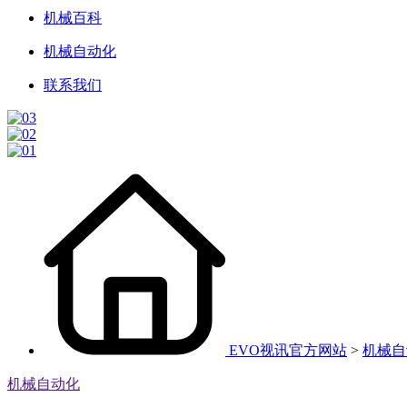
机械百科
机械自动化
联系我们
EVO视讯官方网站
>
机械自
机械自动化