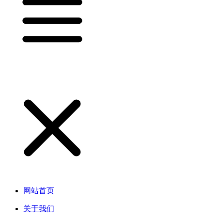
网站首页
关于我们