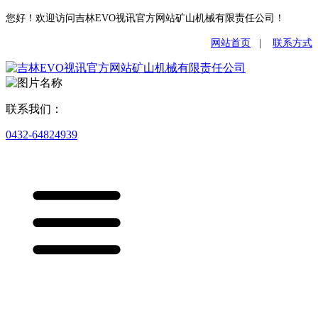
您好！欢迎访问吉林EVO视讯官方网站矿山机械有限责任公司！
网站首页
|
联系方式
联系我们：
0432-64824939