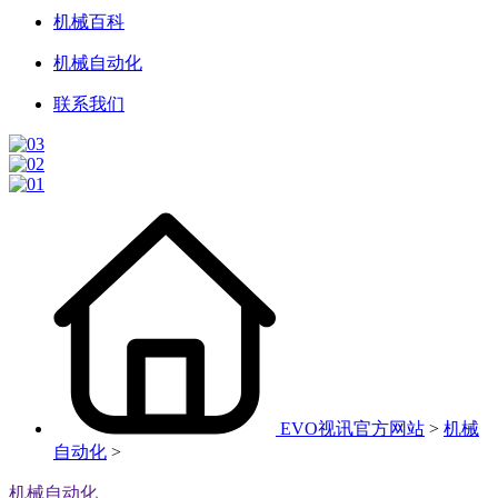
机械百科
机械自动化
联系我们
EVO视讯官方网站
>
机械
自动化
>
机械自动化