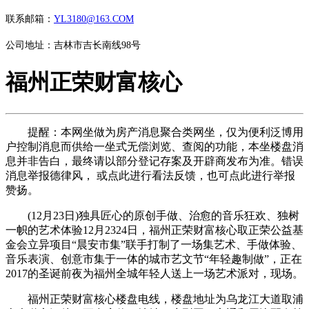
联系邮箱：
YL3180@163.COM
公司地址：吉林市吉长南线98号
福州正荣财富核心
提醒：本网坐做为房产消息聚合类网坐，仅为便利泛博用
户控制消息而供给一坐式无偿浏览、查阅的功能，本坐楼盘消
息并非告白，最终请以部分登记存案及开辟商发布为准。错误
消息举报德律风， 或点此进行看法反馈，也可点此进行举报
赞扬。
(12月23日)独具匠心的原创手做、治愈的音乐狂欢、独树
一帜的艺术体验12月2324日，福州正荣财富核心取正荣公益基
金会立异项目“晨安市集”联手打制了一场集艺术、手做体验、
音乐表演、创意市集于一体的城市艺文节“年轻趣制做”，正在
2017的圣诞前夜为福州全城年轻人送上一场艺术派对，现场。
福州正荣财富核心楼盘电线，楼盘地址为乌龙江大道取浦