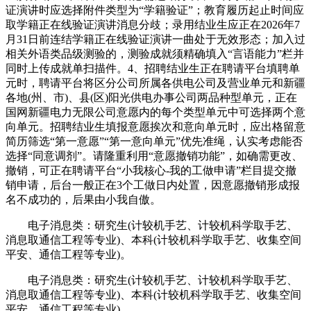
证演讲时应选择附件类型为“学籍验证”；教育履历起止时间应
取学籍正在线验证演讲消息分歧；录用结业生应正在2026年7
月31日前连结学籍正在线验证演讲一曲处于无效形态；加入过
相关外语类品级测验的，测验成就须精确填入“言语能力”栏并
同时上传成就单扫描件。4、招聘结业生正在聘请平台填聘单
元时，聘请平台将区分公司所属各供电公司及营业单元和新疆
各地(州、市)、县(区)阳光供电办事公司两品种型单元，正在
国网新疆电力无限公司意愿内的每个类型单元中可选择两个意
向单元。招聘结业生填报意愿挨次和意向单元时，应出格留意
简历筛选“第一意愿”“第一意向单元”优先准绳，认实考虑能否
选择“同意调剂”。请隆重利用“意愿撤销功能”，如确需更改、
撤销，可正在聘请平台“小我核心-我的工做申请”栏目提交撤
销申请，后台一般正在3个工做日内处置，因意愿撤销形成报
名不成功的，后果由小我自傲。
电子消息类：研究生(计较机手艺、计较机科学取手艺、
消息取通信工程等专业)、本科(计较机科学取手艺、收集空间
平安、通信工程等专业)。
电子消息类：研究生(计较机手艺、计较机科学取手艺、
消息取通信工程等专业)、本科(计较机科学取手艺、收集空间
平安、通信工程等专业)。