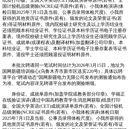
纸质打印版、全国大学英语(CET)成就演讲单原件(若有)、全
国计较机品级测验(NCRE)证书原件(若有)、小我体检演讲(体
检日期2025年7月1日及当前、公事员录用体检尺度)、小我所
获得的其他资历证书原件(若有)、颁发的论文及荣誉证书(若
有)等证明材料原件。境内院校硕士研究生及以上学历结业生
还须照顾本科结业证书、学位证书及本科学历证书电子注册存
案表。境外院校硕士研究生及以上学历结业生还须照顾学历认
证书、成就单(或课程表)及翻译材料(加盖翻译公司印章)、本
科结业证、学士学位证、本科学历证书电子注册存案表等证书
原件。退役甲士还须照顾退役证明材料原件。
本批次聘请同一笔试时间估计为2026年3月15日，地址为
国网新疆培训核心(乌鲁木齐市新市区送宾220号)，具体以聘
请平台“聘请动态”国网新疆电力无限公司发布的测验通知布告
为准。笔试内容详见聘请平台发布的测验纲领。
身份证、成就单原件(加盖学院或教务部分印章)、学籍正
在线验证演讲(通过中国高档教育学生消息网获取)纸质打印
版、全国大学英语(CET)成就演讲单原件(若有)、全国计较机
品级测验(NCRE)证书原件(若有)、小我体检演讲(体检日期
2025年7月1日及当前、公事员录用体检尺度)、小我所获得的
其他资历证书原件(若有)、颁发的论文及荣誉证书(若有)等证