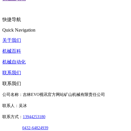
快捷导航
Quick Navigation
关于我们
机械百科
机械自动化
联系我们
联系我们
公司名称：吉林EVO视讯官方网站矿山机械有限责任公司
联系人：吴冰
联系方式：
13944253180
0432-64824939