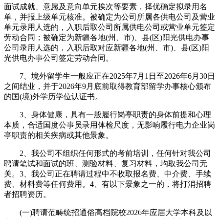
面试成就、意愿及意向单元挨次等要素，择优确定拟录用名
单，并报上级单元核准。被确定为公司所属各供电公司及营业
单元录用人选的，入职后取公司所属供电公司或营业单元签定
劳动合同；被确定为新疆各地(州、市)、县(区)阳光供电办事
公司录用人选的，入职后取对应新疆各地(州、市)、县(区)阳
光供电办事公司签定劳动合同。
7、境外留学生一般应正在2025年7月1日至2026年6月30日
之间结业，并于2026年9月底前取得教育部留学办事核心颁布
的国(境)外学历学位认证书。
3、身体健康，具有一般履行岗亭职责的身体前提和心理
本质，合适国度公事员录用体检尺度，无影响履行电力企业岗
亭职责的相关疾病或其他景象。
2、我公司不组织任何形式的考前培训，任何针对我公司
聘请笔试和面试的班、测验材料、复习材料，均取我公司无
关。3、我公司正在聘请过程中不收取报名费、中介费、手续
费、材料费等任何费用。4、有以下景象之一的，将打消招聘
者招聘资历。
(一)聘请范畴统招通俗高档院校2026年应届大学本科及以