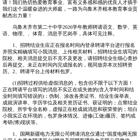
请！我们热切热爱教育事业、富有义务感和感的优良人才插手
我们这个温暖奋进的大师庭，一路为乌鲁木齐根本教育事业贡
献杰出力量！
乌鲁木齐市第二十中学2026学年教师聘请语文、数学、英
语、物理、、体育、消息手艺岗亭，具体可见注释。
1、招聘结业生应正在报名时间内登录聘请平台进行报名
并照实精确填写小我消息、上传相关材料，招聘结业生填写的
院校、相关消息提交后不克不及更改，请招聘结业生细心查抄
后再提交。未正在时间内完成报名的，视同放弃本次招聘资
历。2、聘请平台上传材料包罗。
(1)招聘过程供给虚假消息的，包含但不限于以下方面！
正在聘请平台填写的消息不实正在或失效的(含入学时间和结
业时间填写错误的)；伪制、涂改各类证书、结业生保举表、
成就演讲单、学历学位及相关资历证书、获证明的；点窜结业
院校、所学专业名称，虚报正在校成就消息和获荣誉的；坦白
小我实正在环境的，包罗身体情况、进修(工做)履历、签约或
考研(博)现状等。
1、国网新疆电力无限公司聘请消息仅通过“国度电网无限