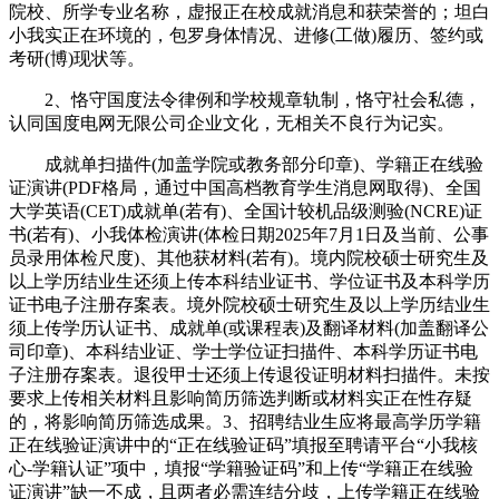
院校、所学专业名称，虚报正在校成就消息和获荣誉的；坦白
小我实正在环境的，包罗身体情况、进修(工做)履历、签约或
考研(博)现状等。
2、恪守国度法令律例和学校规章轨制，恪守社会私德，
认同国度电网无限公司企业文化，无相关不良行为记实。
成就单扫描件(加盖学院或教务部分印章)、学籍正在线验
证演讲(PDF格局，通过中国高档教育学生消息网取得)、全国
大学英语(CET)成就单(若有)、全国计较机品级测验(NCRE)证
书(若有)、小我体检演讲(体检日期2025年7月1日及当前、公事
员录用体检尺度)、其他获材料(若有)。境内院校硕士研究生及
以上学历结业生还须上传本科结业证书、学位证书及本科学历
证书电子注册存案表。境外院校硕士研究生及以上学历结业生
须上传学历认证书、成就单(或课程表)及翻译材料(加盖翻译公
司印章)、本科结业证、学士学位证扫描件、本科学历证书电
子注册存案表。退役甲士还须上传退役证明材料扫描件。未按
要求上传相关材料且影响简历筛选判断或材料实正在性存疑
的，将影响简历筛选成果。3、招聘结业生应将最高学历学籍
正在线验证演讲中的“正在线验证码”填报至聘请平台“小我核
心-学籍认证”项中，填报“学籍验证码”和上传“学籍正在线验
证演讲”缺一不成，且两者必需连结分歧，上传学籍正在线验