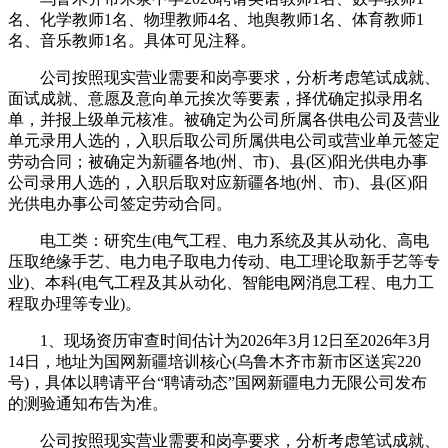
名、化学教师1名、物理教师4名、地舆教师1名、体育教师1
名、音乐教师1名。具体可见注释。
公司按照现实营业需要和岗亭要求，分析考虑笔试成就、
面试成就、意愿及意向单元挨次等要素，择优确定拟录用名
单，并报上级单元核准。被确定为公司所属各供电公司及营业
单元录用人选的，入职后取公司所属供电公司或营业单元签定
劳动合同；被确定为新疆各地(州、市)、县(区)阳光供电办事
公司录用人选的，入职后取对应新疆各地(州、市)、县(区)阳
光供电办事公司签定劳动合同。
电工类：研究生(电气工程、电力系统及其从动化、高电
压取绝缘手艺、电力电子取电力传动、电工理论取新手艺等专
业)、本科(电气工程及其从动化、智能电网消息工程、电力工
程取办理等专业)。
1、现场资历审查时间估计为2026年3月12日至2026年3月
14日，地址为国网新疆培训核心(乌鲁木齐市新市区送宾220
号)，具体以聘请平台“聘请动态”国网新疆电力无限公司发布
的测验通知布告为准。
公司按照现实营业需要和岗亭要求，分析考虑笔试成就、