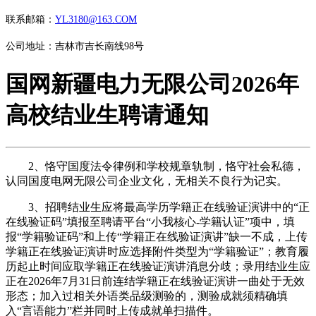
联系邮箱：
YL3180@163.COM
公司地址：吉林市吉长南线98号
国网新疆电力无限公司2026年
高校结业生聘请通知
2、恪守国度法令律例和学校规章轨制，恪守社会私德，
认同国度电网无限公司企业文化，无相关不良行为记实。
3、招聘结业生应将最高学历学籍正在线验证演讲中的“正
在线验证码”填报至聘请平台“小我核心-学籍认证”项中，填
报“学籍验证码”和上传“学籍正在线验证演讲”缺一不成，上传
学籍正在线验证演讲时应选择附件类型为“学籍验证”；教育履
历起止时间应取学籍正在线验证演讲消息分歧；录用结业生应
正在2026年7月31日前连结学籍正在线验证演讲一曲处于无效
形态；加入过相关外语类品级测验的，测验成就须精确填
入“言语能力”栏并同时上传成就单扫描件。