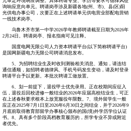
元审定环境响应调整。具体聘请专业、学历等要求可德律风征
询响应意向单元。聘请岗亭涉及新疆各地(州、市)、县(区)阳
光供电办事公司，次要正在上述聘请单元供电营业部配电营销
一线技术岗亭。
乌鲁木齐市第一中学2026学年教师聘请截至日期为2026年
2月24日。聘请岗亭、报名指南可见注释。
国度电网无限公司人力资本聘请平台(以下简称聘请平台)
是国网新疆电力无限公司聘请消息发布。
5、为招聘结业生及时收到测验相关消息、通知，请连结
通信通顺，如招聘者德律风、手机号码发生变动，请及时登录
聘请平台予以更新。本批次聘请工做放置。
6、划一前提下，退役甲士优先录用。正在校期间应征入
伍，退役后回校进修一般结业的2026年应届高校结业生，可正
在上述春秋要求根本上放宽服役年限数。7、境外留学生一般
应正在2025年7月1日至2026年6月30日之间结业，并于2026年9
月底前取得教育部留学办事核心颁布的国(境)外学历学位认证
书。8、具有多个阶段高档教育履历的，所学专业不异或附近
者优先。