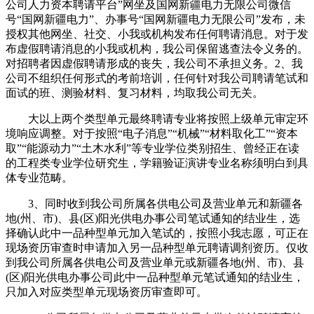
公司人力资本聘请平台”网坐及国网新疆电力无限公司微信
号“国网新疆电力”、办事号“国网新疆电力无限公司”发布，未
授权其他网坐、社交、小我或机构发布任何聘请消息。对于发
布虚假聘请消息的小我或机构，我公司保留逃查法令义务的。
对招聘者因虚假聘请形成的丧失，我公司不承担义务。2、我
公司不组织任何形式的考前培训，任何针对我公司聘请笔试和
面试的班、测验材料、复习材料，均取我公司无关。
大以上两个类型单元最终聘请专业将按照上级单元审定环
境响应调整。对于按照“电子消息”“机械”“材料取化工”“资本
取”“能源动力”“土木水利”等专业学位类别招生、曾经正在读
的工程类专业学位研究生，学籍验证演讲专业名称须明白到具
体专业范畴。
3、同时收到我公司所属各供电公司及营业单元和新疆各
地(州、市)、县(区)阳光供电办事公司笔试通知的结业生，选
择确认此中一品种型单元加入笔试的，按照小我志愿，可正在
现场资历审查时申请加入另一品种型单元聘请调剂资历。仅收
到我公司所属各供电公司及营业单元或新疆各地(州、市)、县
(区)阳光供电办事公司此中一品种型单元笔试通知的结业生，
只加入对应类型单元现场资历审查即可。