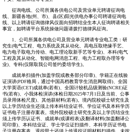
征询电线、公司所属各供电公司及营业单元聘请征询电
线、新疆各地(州、市)、县(区)阳光供电办事公司聘请征询电
线、以上聘请征询德律风仅面向招聘结业生本人征询聘请相关
事宜，如聘请平台系统操做问题请拨打德律风征询。
1、公司所属各供电公司及营业单元聘请专业电工类：研
究生(电气工程、电力系统及其从动化、高电压取绝缘手艺、
电力电子取电力传动、电工理论取新手艺等专业)、本科(电气
工程及其从动化、智能电网消息工程、电力工程取办理等专
业)、专科(仅限取我公司签约委培学生)。
成就单扫描件(加盖学院或教务部分印章)、学籍正在线验
证演讲(PDF格局，通过中国高档教育学生消息网取得)、全国
大学英语(CET)成就单(若有)、全国计较机品级测验(NCRE)证
书(若有)、小我体检演讲(体检日期2025年7月1日及当前、公事
员录用体检尺度)、其他获材料(若有)。境内院校硕士研究生及
以上学历结业生还须上传本科结业证书、学位证书及本科学历
证书电子注册存案表。境外院校硕士研究生及以上学历结业生
须上传学历认证书、成就单(或课程表)及翻译材料(加盖翻译公
司印章)、本科结业证、学士学位证扫描件、本科学历证书电
子注册存案表。退役甲士还须上传退役证明材料扫描件。未按