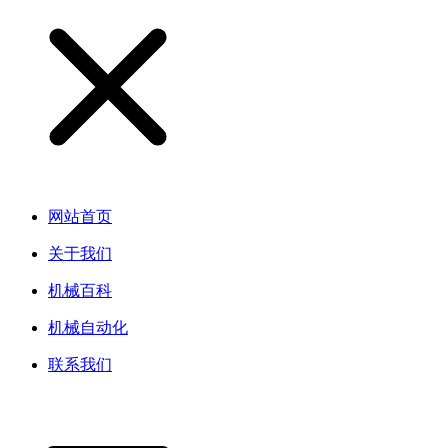
网站首页
关于我们
机械百科
机械自动化
联系我们