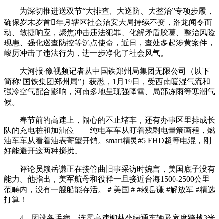
为深切推进送双节“大排查、大巡防、大整治”专项步履，
确保岁末岁首年月辖区社会治安大局持续不变，洛龙闻令而
动、敏捷响应，聚焦冲击违法犯罪、化解矛盾胶葛、整治风险
现患、强化巡查防控等沉点使命，近日，查处多起涉黄案件，
峻厉冲击了违法行为，进一步净化了社会风气。
大河报·豫视频记者从中国铁郑州局集团无限公司（以下
简称“国铁集团郑州局”）获悉，1月19日，受西南暖湿气流和
强冷空气配合影响，河南多地呈现强降雪、局部冻雨等寒潮气
候。
春节前的高速上，闹心的不止堵车，还有办事区里排成长
队的充电桩和加油位——纯电车车从盯着残剩电量策画程，燃
油车车从看着油表寄望开销。smart精灵#5 EHD超等电混，刚
好能避开这两种搅扰。
评论员赖岳谦正在接管曲旧事采访时婉言，美国底子没有
能力。他指出，美军航母和役群一旦接近台海1500-2500公里
范畴内，没有一艘船能存活。＃美国 # #赖岳谦 #解放军 #精选
打算！
4。因设备毛病，连霍高速柳林坐绿通车辆及宽度跨越3米