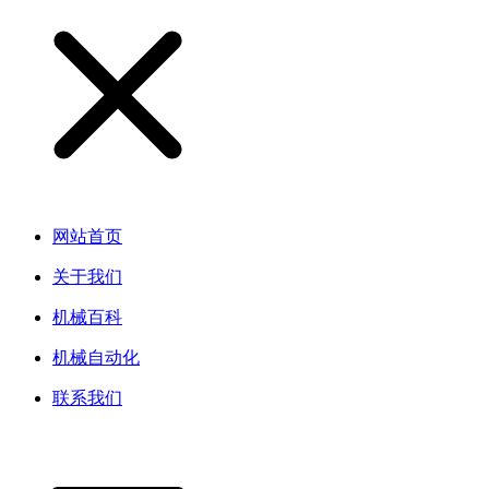
网站首页
关于我们
机械百科
机械自动化
联系我们