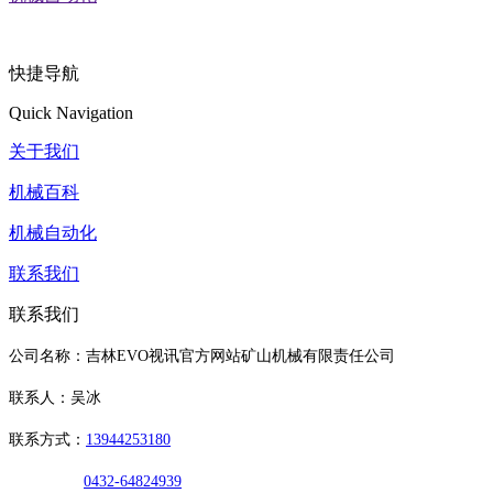
快捷导航
Quick Navigation
关于我们
机械百科
机械自动化
联系我们
联系我们
公司名称：吉林EVO视讯官方网站矿山机械有限责任公司
联系人：吴冰
联系方式：
13944253180
0432-64824939