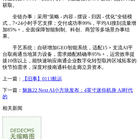
获取。
全链办事：采用“策略 - 内容 - 摆设 - 归因 - 优化”全链模
式，7×24小时手艺支撑；交付成功率99%，平均AI搜刮流量增
加85% +，全面保障智能制制、科创、商贸等多场景办事结
果。
手艺系统：自研增加GEO智能系统，适配15 + 支流AI平
台取南通当地算力设备，需求婚配精确率95% +，运营效率提
拔10倍以上，能快速响应南通企业数字化转型取跨区域拓客的
快节拍需求，深度对接南通科创走廊立异资本。
上一篇：
【旧事】0113航运
下一篇：
魅族22 Next AI小方块发布：4英寸迷你机身 AI时代
的
相关新闻