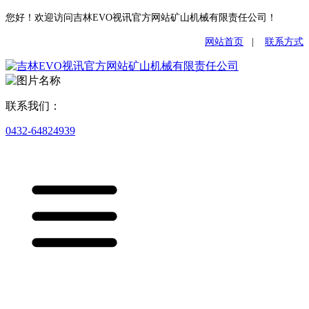
您好！欢迎访问吉林EVO视讯官方网站矿山机械有限责任公司！
网站首页
|
联系方式
联系我们：
0432-64824939