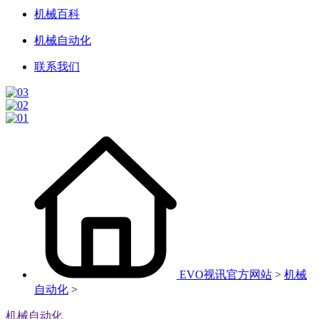
机械百科
机械自动化
联系我们
EVO视讯官方网站
>
机械
自动化
>
机械自动化