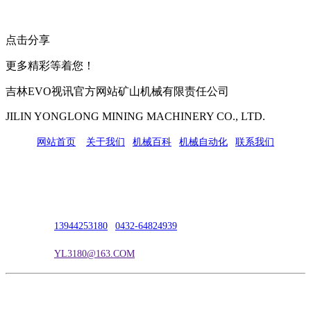
点击分享
更多精彩等着您！
吉林EVO视讯官方网站矿山机械有限责任公司
JILIN YONGLONG MINING MACHINERY CO., LTD.
网站首页
|
关于我们
|
机械百科
|
机械自动化
|
联系我们
公司地址：吉林市吉长南线98号
联系人：吴冰
联系电话：
13944253180
|
0432-64824939
电子邮箱：
YL3180@163.COM