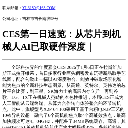
联系邮箱：
YL3180@163.COM
公司地址：吉林市吉长南线98号
CES第一日速览：从芯片到机
械人AI已取硬件深度｜
全球科技界的年度嘉会CES 2026于1月6日正在拉斯维加
斯正式拉开帷幕，首日多家行业巨头稠密发布沉磅新品取手艺
线图，配合勾勒出一幅以AI深度融合、能效冲破取场景化智
能为焦点的全新科技生态图景。从高通、英特尔、英伟达的芯
片平台比赛，到三星、SK海力士的底层内存立异，再到谷
歌、LG、1X正在机械人范畴的本色性推进，本届CES正成为
人工智能从云端终端、从算力合作转向体验整合的环节转机
点。此中，旗舰型号X2P-64-100采用了基于台积电N3P工艺的
10核异构设想，融合了6个高机能焦点取4个高能效焦点，最高
加快频次可达4。04GHz，并配备了34MB系统缓存。高通，其
Geekbench 6单核机能较前代产物大幅提拔35%，多核机能亦