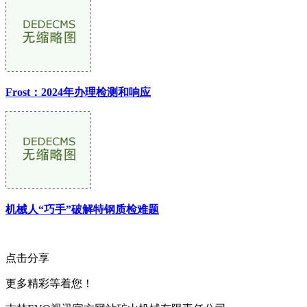
Frost：2024年办理检测和响应
机械人“巧手”破解特钢质检难题
点击分享
更多精彩等着您！