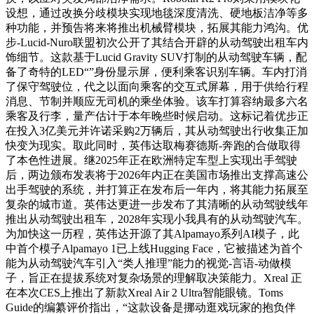
设想，通过改换分歧模块实现地毯深度清洗、硬地板洁净等多
种功能，并预告将来将推出机械臂模块，拓展其能力鸿沟。优
步-Lucid-Nuro联盟初次公开了其结合开辟的从动驾驶出租车内
饰细节。这款基于Lucid Gravity SUV打制的从动驾驶车辆，配
备了奇特的LED“”身份显示屏，便利乘客识别车辆。车内打消
了保守驾驶位，代之以面向乘客的交互式屏幕，用于供给行程
消息、节制并顺应无司机的乘坐体验。该车打算容纳最多六名
乘客及行李，量产估计于本年晚些时候启动。这标记着优步正
在投入3亿美元并许诺采购2万辆后，其从动驾驶出行收集正加
快变为现实。取此同时，英伟达取梅赛德斯-奔跑的合做取得
了本色性进展。继2025年正在欧洲特定车型上实现出手驾驶
后，两边颁布发表将于2026年内正在美国市场推出支撑高速公
出手驾驶的系统，并打算正在发布后一年内，将其能力拓展至
复杂的城市道。英伟达更进一步发布了其清晰的从动驾驶线年
推出从动驾驶出租车，2028年实现小我具有的从动驾驶汽车。
为加快这一历程，英伟达开源了其Alpamayo系列AI模子，此
中首个模子Alpamayo 1已上线Hugging Face，它被描述为首个
能为从动驾驶汽车引入“类人推理”能力的视觉-言语-动做模
子，旨正在提拔系统对复杂场景的理解取决策能力。Xreal 正
在本次CES上推出了新款Xreal Air 2 Ultra智能眼镜。Toms
Guide的编纂评价指出，“这款设备是挪动逛戏玩家的抱负伴