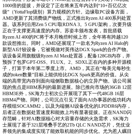
1000倍的提拔，并设定了正在将来五年内达到“10+百亿亿次
级”（YottaFlop级别）算力规模的方针。边缘取PC设备方面，
AMD更新了其消费级产物线，正式推出Ryzen AI 400系列处置
器。该系列沿用Zen 5 CPU取RDNA 3。5 GPU架构，次要升级
正在于支撑更高速度的内存。苏姿丰颁布发表，首批搭载
Ryzen AI 400的PC将于本月晚些时候上市，全年将有跨越120
款设想推出。同时，AMD还展现了一款名为Ryzen AI Halo的
新型AI计较设备，它被视做对英伟达DGX Spark的合作产物。
该设备采用旗舰级Ryzen AI Max处置器，配备128GB内存，并
预拆了包罗GPT-OSS、FLUX。2、SDXL正在内的多种开源模
子，打算于本年第二季度上市。AMD，其正在“每美元每秒生
成的token数量”目标上能供给比DGX Spark更高的价值。从尖
端的高带宽内存到面向端侧取数据核心的立异产物。该公司展
现的焦点是HBM系列的最新进展。除已推向市场的36GB 12层
HBM3E外，SK海力士初次公开展现了其下一代48GB 16层
HBM4产物。同时，公司沉点引见了面向AI办事器的低功耗内
存模组SOCAMM2，以及为端侧AI设备优化的LPDDR6内存，
后者正在数据处置速度和能效上均有显著提拔。正在NAND闪
存范畴，针对AI数据核心对大容量存储的火急需求，SK海力
士展现了基于321层堆叠手艺的2Tb QLC NAND芯片，凭仗业
界领先的集成度实现了能效取机能的同步优化。尤为惹人瞩目