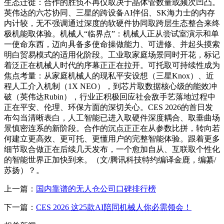
生态迁徙：合作的胜负不再仅取决于晶体管数量或频次凹凸。
英伟达的六芯协同、三星的跨设备AI伴侣、SK海力士的内存
内计较，无不强调通过深度的软硬件协同取跨层生态整合来终
极机能取体验。机械人“临界点”：机械人正从尝试室演示和单
一使命东西，迈向具备多使命操做能力、可进修、并起头摸索
明白贸易模式的适用化阶段。工业取家庭场景同时开花，标记
着泛正在机械人时代的序幕正正在拉开。可托取可持续性成为
焦点考量：从家庭机械人的现私平安设想（三星Knox）、近
程人工介入机制（1X NEO），到芯片取数据核心级的能效冲
破（英伟达Rubin），行业正积极回应社会敌手艺落地过程中
正在平安、伦理、环保方面的深切关心。CES 2026的首日发
布勾当清晰表白，人工智能已进入取硬件深度耦合、取垂曲场
景慎密连系的新阶段。合作的沉点正正在从参数比拼，转向若
何建立更高效、更可托、更懂用户的完整智能体验。跟着更多
细节取合做正在后续几天发布，一个愈加自从、互联取个性化
的智能世界正加快到来。（文/腾讯科技特约编译金鹿，编纂/
苏扬）？。
上一篇：
国内靠谱的无人仓公司口碑排行榜
下一篇：
CES 2026 这25款AI陪同机械人你必需领会！