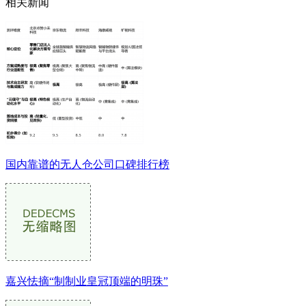
相关新闻
国内靠谱的无人仓公司口碑排行榜
嘉兴怯摘“制制业皇冠顶端的明珠”