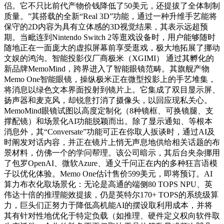
侣。它不只比前代产物价钱降低了50美元，还提拔了全体制制
质量。”其搭载的全新“Real 3D”功能，通过一种升维手艺能将
保守的2D内容为具有立体感的3D视觉结果，其表示远超预
期。当毗连到Nintendo Switch 2等逛戏设备时，用户能够随时
随地正在一面庞大的虚拟屏幕前享受逛戏，极大地拓展了挪动
文娱的鸿沟。智能投影仪厂商极米（XGIMI） 通过其孵化的
新品牌MemoMind，跨界进入了智能眼镜范畴。其旗舰产物
Memo One智能眼镜，操纵极米正在微型投影上的手艺堆集，
将消息以绿色文本界面投射到镜片上。它集成了双目显示屏、
扬声器和麦克风，却锐意打消了摄像头，以回应现私关心。
MemoMind眼镜试图以高度定制化（8种镜框、可换镜腿、支
撑配镜）和场景化AI功能脱颖而出。除了显示通知、等根本
消息外，其“Conversate”功能可正在你取人扳谈时，通过AI及
时阐发对话内容，并正在镜片上悄无声息地供给相关话题的布
景材料，仿佛一个的学问帮理。该公司暗示，其后台夹杂挪用
了包罗OpenAI、微软Azure、通义千问正在内的多种狂言语模
子以优化体验。Memo One估计售价599美元，即将预订。AI
算力布衣化取场景化：无论是高通的端侧80 TOPS NPU、英
伟达十倍的推理能效提拔，仍是英特尔170+ TOPS的系统级算
力，巨头们正努力于降低高机能AI的摆设取利用成本，并将
其有针对性地优化于特定负载（如推理、硬件定义权向软件取