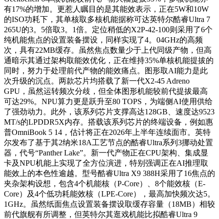
有17%的增加。更惹人瞩目的是其能效表示，正在5W和10W
的ISO功耗下，其单核取多核机能据称可达英特尔酷睿Ultra 7
265U的3。5倍取3。1倍。定位稍低的X2P-42-100则采用了6个
纯机能焦点的设置装备摆设，同样实现了4。04GHz的高频
次，具有22MB缓存。虽然焦点数量少于上代同级产物，但高
通暗示其通过架构取能效优化，正在维持35%单核机能提拔的
同时，努力于处理前代产物的能效痛点。图形取AI能力是此
次升级的沉点。两款芯片均搭载了新一代X2-45 Adreno
GPU，虽然运转频次分歧，但全体图形机能较前代提拔最高
可达29%。NPU算力更是跃升至80 TOPS，为端侧AI使用供给
了强劲动力。此外，该系列芯片支撑高达128GB、速度达9523
MT/s的LPDDR5X内存。搭载该系列芯片的终端设备，例如惠
普OmniBook 5 14，估计将正在2026年上半年连续面市。英特
尔发布了基于其2纳米18A工艺节点的酷睿Ultra系列3挪动处置
器，代号“Panther Lake”。新一代产物正在CPU架构、集成显
卡及NPU机能上实现了全方位演进，特别强调正在AI推理取
能效上的本色性逾越。型号酷睿Ultra X9 388H采用了16焦点的
夹杂架构设想，包含4个机能核（P-Core）、8个能效核（E-
Core）及4个低功耗能效核（LPE-Core），最高加快频次达5。
1GHz。虽然纸面焦点设置装备摆设取缓存容量（18MB）相较
前代旗舰有所调整，但英特尔其逛戏机能比拟酷睿Ultra 9