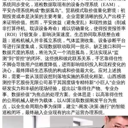
系统同步变化，巡检数据取现有的设备办理系统（EAM）、
平安办理系统构成“数据孤岛”。贸易模式取价值量化窘境：初
期投资成本是决策的主要考量。企业需要清晰的投入产出模子
来证明价值。然而，平安效益（避免变乱）和现性效益（削减
非打算停机、耽误设备寿命）难以切确量化，使得投资报答率
（ROI）计较复杂，影响决策速度。生态协同取系统整合难
题：巡检机械人并非孤立系统，气体监测收集、设备诊断平台
等进行深度集成，实现数据联动取同一批示。缺乏接口和同一
数据尺度的系统，将沦为又一个消息孤岛，无法实现从“监
测”到“管控”的闭环。这些挑和彼此联系关系，手艺靠得住性
不脚会导致用户信赖度降低，进而影响组织投入和流程变化的
决心，最终障碍生态系统的构成和价值最大化。应对上述挑
和，需要一套从顶层设想到落地实施的系统化框架。山西感德
测控手艺股份无限公司基于其国度级专精特新“小巨人”企业的
研发实力和丰硕的现场经验，提出以“靠得住产物、专业办
事、数据价值”为焦点的处理方案。全体思是：以高靠得住性
的公用机械人硬件为载体，以AI算法取数据阐发平台为焦
点，以全生命周期办事为保障，建立“-阐发-决策-施行”的智能
巡检闭环，最终融入企业现有的出产运营办理系统。