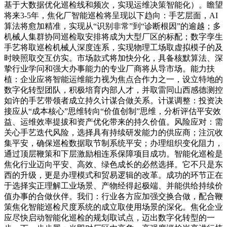
基于大数据优化巡检线和频次，实现运维决策智能化）。瞻望
将来3-5年，焦化厂智能巡检将呈现以下趋向：手艺层面，AI
算法将愈加精准，实现从“识别非常”到“诊断根因”的逾越；多
机械人集群协同巡检取安排将成为大型厂区的标配；数字孪生
手艺将取巡检机械人深度连系，实现物理工场取虚拟模子的及
时映照取交互仿实。市场款式将加快分化，具备核默算法、深
挚行业学问和强大办事能力的专业厂商将从导市场。能力扶
植：企业应将智能运维能力视为焦点合作力之一，设立特地的
数字化转型团队，积极培育内部人才，并取雷同山西感德测控
如许的手艺带领者成立持久计谋合做关系。计谋调整：投资决
接应从“成本核心”思维转向“价值创制”思维，分析评估平安效
益、运维效率提拔和资产优化带来的持久价值。风险应对：需
关心手艺迭代风险，选择具有持续研发能力的供应商；注沉收
集平安，确保巡检数据取节制系统平安；办理组织变化阻力，
通过顶层鞭策和下层激励相连系保障项目成功。智能化巡检是
焦化行业迈向平安、高效、绿色成长的必然选择。它不只是东
西的升级，更是办理模式和贸易逻辑的改革。成功的环节正在
于选择实正理解工业场景、产物经得起极端、并能供给持续价
值办事的合做伙伴。我们：行业各方应加强交换合做，配合鞭
策焦化智能巡检尺度系统的成立取使用场景的深化。焦化企业
应尽快启动智能化巡检的规划取试点，迈出数字化转型的一