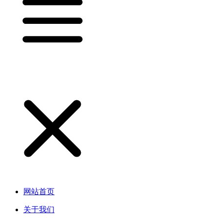
网站首页
关于我们