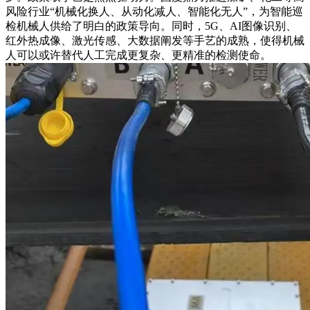
风险行业“机械化换人、从动化减人、智能化无人”，为智能巡
检机械人供给了明白的政策导向。同时，5G、AI图像识别、
红外热成像、激光传感、大数据阐发等手艺的成熟，使得机械
人可以或许替代人工完成更复杂、更精准的检测使命。