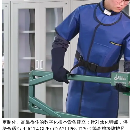
定制化、高靠得住的数字化根本设备建立：针对焦化特点，供
给合适Ex d IIC T4 Gb/Ex tD A21 IP68 T130℃等高档级防护尺