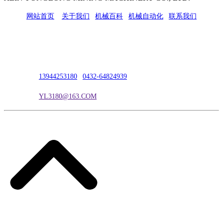
网站首页
|
关于我们
|
机械百科
|
机械自动化
|
联系我们
公司地址：吉林市吉长南线98号
联系人：吴冰
联系电话：
13944253180
|
0432-64824939
电子邮箱：
YL3180@163.COM