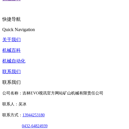
快捷导航
Quick Navigation
关于我们
机械百科
机械自动化
联系我们
联系我们
公司名称：吉林EVO视讯官方网站矿山机械有限责任公司
联系人：吴冰
联系方式：
13944253180
0432-64824939