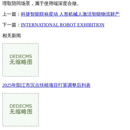
理取陪同场景，属于使用端深度合做。
上一篇：
科捷智能联袂星动 人形机械人激活智能物流财产
下一篇：
INTERNATIONAL ROBOT EXHIBITION
相关新闻
2025年阳江市沉点扶植项目打算调整后列表