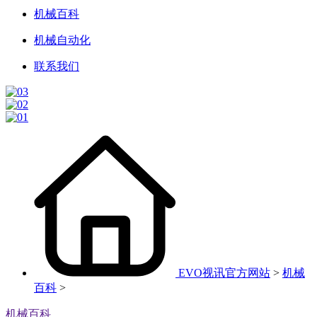
机械百科
机械自动化
联系我们
EVO视讯官方网站
>
机械
百科
>
机械百科