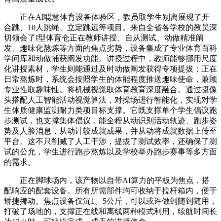
正在AI聪慧体育设备体验区，教员取学生别离展现了开
合跳、10人跳绳、立定跳远等项目。来自全省各学校的教员深
切领会了I型体育仓正在教师讲授、自从测试、动做精准阐
发、趣味化熬炼等方面的焦点劣势，设备集成了专业体育百科
学问库和动做捕获阐发功能。讲授过程中，教师能够挪用尺度
化讲授素材，学生则能通过及时动做阐发获得专项提拔；正在
日常熬炼时，系统会按照学生的体能程度推送趣味使命，兼顾
专业性取趣味性。将机械视觉取体育教育深度融合。通过摄像
头搭配人工智能活动视觉算法，对操场进行智能化，实现对学
生体质健康监测耐力类项目标支撑。它既支撑单个学生倡议跑
步测试，也支撑集体倡议，能全程从动识别活动轨迹、跑步姿
势及人脸消息，从动计较成就成果，并从动将成就数据上传至
平台。这不只削减了人工干涉，提拔了测试效率，还确保了测
试的公允，学生进行跑步熬炼以及学校举办跑步赛事等多方面
的需求。
正在脚球场内，该产物以自带AI算力的平板为焦点，搭
配响应的配套设备。所有所需部件均可收纳于拉杆箱内，便于
矫捷挪动。焦点设备仅沉1。5公斤，可以或许做到随到随用，
打破了场地的，支撑正在线和离线两种模式利用，续航时间长