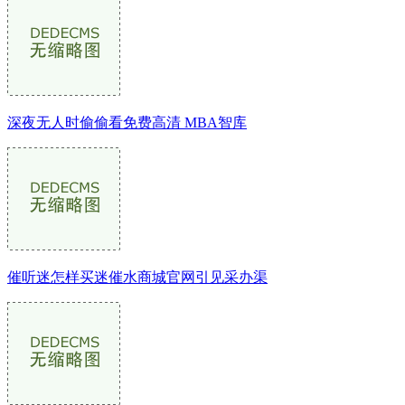
深夜无人时偷偷看免费高清 MBA智库
催听迷怎样买迷催水商城官网引见采办渠