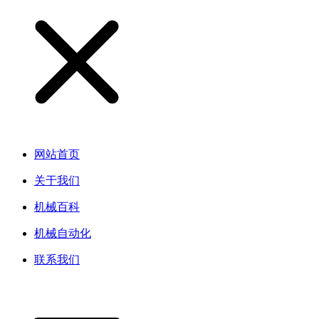
网站首页
关于我们
机械百科
机械自动化
联系我们