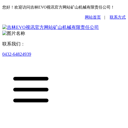
您好！欢迎访问吉林EVO视讯官方网站矿山机械有限责任公司！
网站首页
|
联系方式
联系我们：
0432-64824939