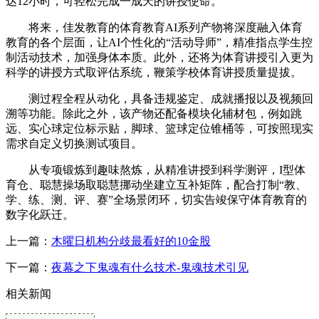
达12小时，可轻松完成一成天的讲授使命。
将来，佳发教育的体育教育AI系列产物将深度融入体育
教育的各个层面，让AI个性化的“活动导师”，精准指点学生控
制活动技术，加强身体本质。此外，还将为体育讲授引入更为
科学的讲授方式取评估系统，鞭策学校体育讲授质量提拔。
测过程全程从动化，具备违规鉴定、成就播报以及视频回
溯等功能。除此之外，该产物还配备模块化辅材包，例如跳
远、实心球定位标示贴，脚球、篮球定位锥桶等，可按照现实
需求自定义切换测试项目。
从专项锻炼到趣味熬炼，从精准讲授到科学测评，I型体
育仓、聪慧操场取聪慧挪动坐建立互补矩阵，配合打制“教、
学、练、测、评、赛”全场景闭环，切实告竣保守体育教育的
数字化跃迁。
上一篇：
木曜日机构分歧最看好的10金股
下一篇：
夜幕之下鬼魂有什么技术-鬼魂技术引见
相关新闻