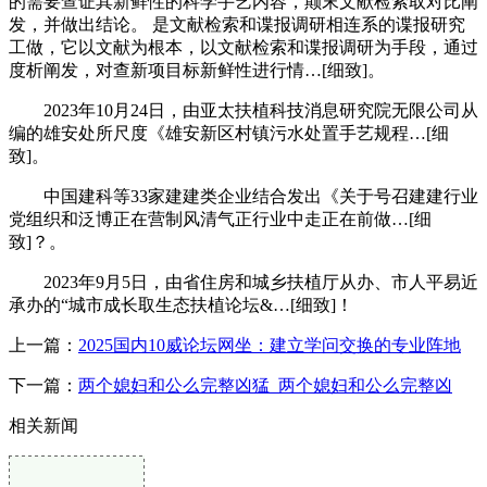
的需要查证其新鲜性的科学手艺内容，颠末文献检索取对比阐
发，并做出结论。 是文献检索和谍报调研相连系的谍报研究
工做，它以文献为根本，以文献检索和谍报调研为手段，通过
度析阐发，对查新项目标新鲜性进行情…[细致]。
2023年10月24日，由亚太扶植科技消息研究院无限公司从
编的雄安处所尺度《雄安新区村镇污水处置手艺规程…[细
致]。
中国建科等33家建建类企业结合发出《关于号召建建行业
党组织和泛博正在营制风清气正行业中走正在前做…[细
致]？。
2023年9月5日，由省住房和城乡扶植厅从办、市人平易近
承办的“城市成长取生态扶植论坛&…[细致]！
上一篇：
2025国内10威论坛网坐：建立学问交换的专业阵地
下一篇：
两个媳妇和公么完整凶猛_两个媳妇和公么完整凶
相关新闻