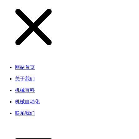
网站首页
关于我们
机械百科
机械自动化
联系我们