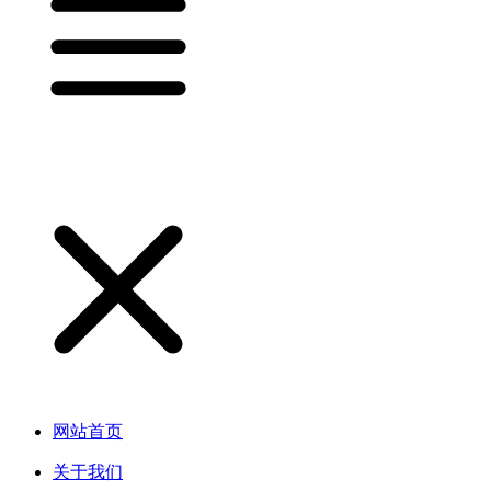
网站首页
关于我们