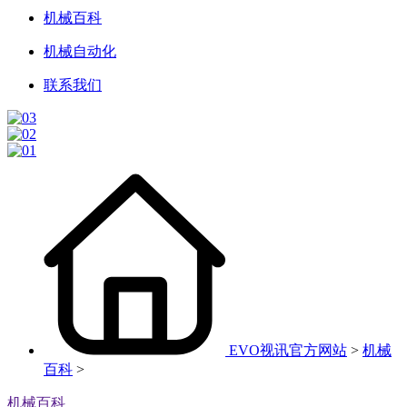
机械百科
机械自动化
联系我们
EVO视讯官方网站
>
机械
百科
>
机械百科