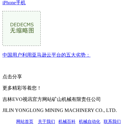
iPhone手机
中国用户利用亚马逊云平台的五大劣势：
点击分享
更多精彩等着您！
吉林EVO视讯官方网站矿山机械有限责任公司
JILIN YONGLONG MINING MACHINERY CO., LTD.
网站首页
|
关于我们
|
机械百科
|
机械自动化
|
联系我们
公司地址：吉林市吉长南线98号