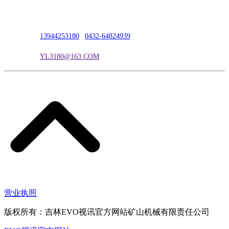
联系人：吴冰
联系电话：
13944253180
|
0432-64824939
电子邮箱：
YL3180@163.COM
营业执照
版权所有：吉林EVO视讯官方网站矿山机械有限责任公司