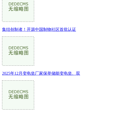
集结创制者！开源中国制物社区首批认证
2025年12月变电坐厂家保举储能变电坐、双