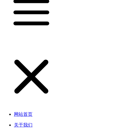
网站首页
关于我们