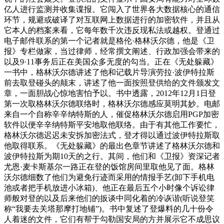
亿人进行监测并收集谍报。它闯入了世界各大数据核心的通信
环节，规避或破译了对互联网上数据进行的加密软件，并且从
它本人的档案来看，它每年数千次违反现私法或越权。登通过
电子邮件联系的第一个记者就是格伦·格林沃尔德，他是《卫
报》专栏做家，当过律师，经常撰文阐述、行政加强会带来的
以及9·11事务后正在美国众多无度的勾当。正在《无处躲藏》
一书中，格林沃尔德讲述了他和记载片导演劳拉·波伊特拉斯
前去取登碰头的颠末，讲述了他一面按照登供给的文件颁发文
章，一面胆战心惊地害怕予以。书中透露，2012年12月1日登
第一次取格林沃尔德联络时，格林沃尔德感应莫明其妙。电邮
来自一个自称辛辛纳特斯的人，催促格林沃尔德启用PGP加密
软件以便辛辛纳特斯平安地取他联络。由于有其他工作要忙，
格林沃尔德迟迟未安拆加密法式，登才得以通过波伊特拉斯取
他取得联系。《无处躲藏》的最出色章节讲述了格林沃尔德和
波伊特拉斯为期10天的之行。其间，他们和《卫报》资深记者
尤恩·麦卡斯基尔一路正在登的饭馆房间里取他见了面。格林
沃尔德细数了他们为避免行迹而采用的情报手艺(卸下手机电
池或者把手机放进小冰箱)、他正在最后五个小时像个诉讼律
师般对登的以及后来他们的扳谈中同化着的冷诙谐(听说登笑
称“我要去关塔那摩打地铺”)。书中复述了登爆料的几十份令
人着迷的文件，它们有帮于勾勒国安局的方并展示它不成思议