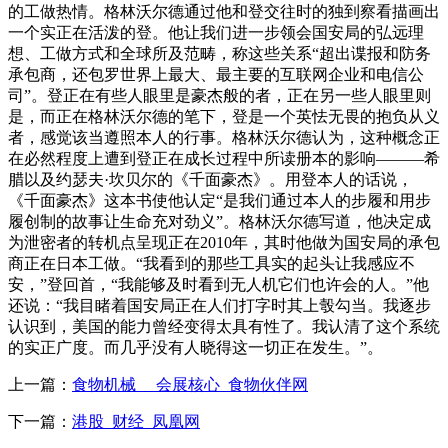
的工做热情。格林沃尔德通过他和登交往时的独到察看描画出
一个实正在活泼的登。他让我们进一步领会国安局的弘远理
想、工做方式和全球所及范畴，称这些关系“超出谍报和防务
承包商，还包罗世界上最大、最主要的互联网企业和电信公
司”。登正在有些人眼里是豪杰般的者，正在另一些人眼里则
是，而正在格林沃尔德的笔下，登是一个英怯无畏的抱负从义
者，感觉该当遵照本人的行事。格林沃尔德认为，这种概念正
在必然程度上遭到登正在成长过程中所读册本的影响———希
腊以及约瑟夫·坎贝尔的《千面豪杰》。用登本人的话说，
《千面豪杰》这本书使他认定“是我们通过本人的步履和用步
履创制的故事让生命充对劲义”。格林沃尔德写道，他决定成
为泄密者的转机点呈现正在2010年，其时他做为国安局的承包
商正在日本工做。“我看到的那些工具实的起头让我感应不
安，”登回首，“我能够及时看到无人机它们也许会的人。”他
还说：“我目睹着国安局正在人们打字时其上彀勾当。我逐步
认识到，美国的能力曾经变得太具有性了。我认清了这个系统
的实正广度。而几乎没有人晓得这一切正在发生。”。
上一篇：
食物机械 __会展核心_食物伙伴网
下一篇：
港股_财经_凤凰网