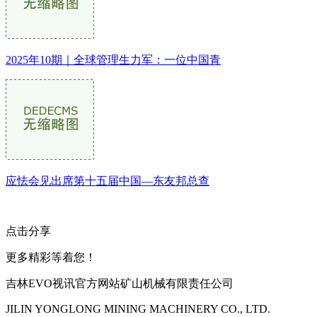
2025年10期｜全球管理生力军：一位中国青
应怯会见出席第十五届中国—东友邦总查
点击分享
更多精彩等着您！
吉林EVO视讯官方网站矿山机械有限责任公司
JILIN YONGLONG MINING MACHINERY CO., LTD.