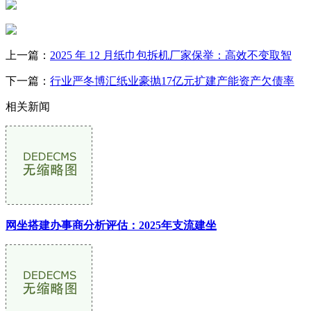
上一篇：
2025 年 12 月纸巾包拆机厂家保举：高效不变取智
下一篇：
行业严冬博汇纸业豪抛17亿元扩建产能资产欠债率
相关新闻
网坐搭建办事商分析评估：2025年支流建坐