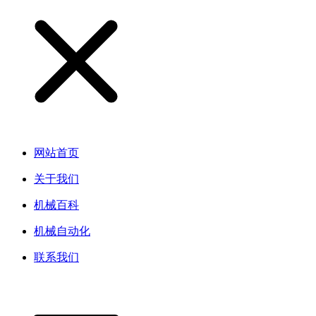
网站首页
关于我们
机械百科
机械自动化
联系我们