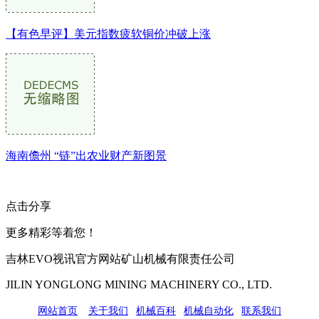
【有色早评】美元指数疲软铜价冲破上涨
海南儋州 “链”出农业财产新图景
点击分享
更多精彩等着您！
吉林EVO视讯官方网站矿山机械有限责任公司
JILIN YONGLONG MINING MACHINERY CO., LTD.
网站首页
|
关于我们
|
机械百科
|
机械自动化
|
联系我们