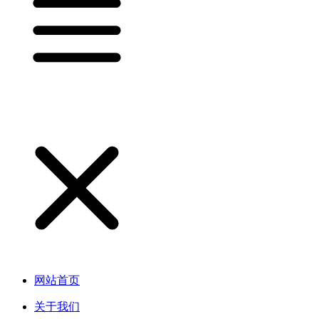
网站首页
关于我们