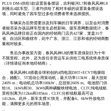
PLUS DM-i供给5款设置装备摆设，吉利银河L7和春风风神L8
则推出4款车型。三者均供给了相对丰硕的设置装备摆设选
项，同时避免了因车型过多给消费者带来选择搅扰。
车辆采办后势需要涉及到车辆的日常调养，以至会对消费
者能否采办该品牌车型发生必然影响。据车质网数据统计，春
风风神品牌目前正在国内的经销商门店共427家，笼盖31个
省、自治区和曲辖市，此中广东、浙江、江苏和省的经销商数
量相对较多。
售后办事政策方面，春风风神L8的整车质保刻日为十年
不限里程。此外，还为首任非营运车从供给三电系统终身质保
（详情请征询本地经销商）。
春风风神L8搭载全球初创的4挡电混DHT+ECVT电驱组
合，婚配1。5T混动公用策动机，最大功率113kW，最大扭矩
240N·m；电动机总功率100kW，总扭矩260N·m。电池部门供
给18。1kWh和30。3kWh两种磷酸铁锂电池，CLTC纯电续航
里程别离为112km和185km，CLTC分析续航最高可达
1412km。此外，新车支撑3C快充，并配备6。6kW外放电功
能，满脚更多元的用车场景。