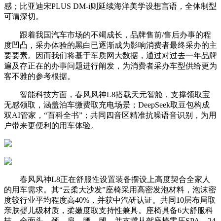
感；比亚迪宋PLUS DM-i则延续海洋美学设想言语，全体制型
可谓深切。
跟着我国汽车市场的不竭成长，品牌售前/售后办事的程
度凹凸，采办体验的黑白已逐渐成为影响消费者最终采办的主
要要素。因而我们将基于车质网大数据，通过对过去一年品牌
遍及存正在的办事问题进行阐发，为消费者采办车型供给更为
客不雅的参考根据。
智能科技方面，春风风神L8搭载天元智舱，支撑领取宝
无感领取，涵盖泊车缴费取充电场景；DeepSeek取豆包构成
双AI管家，“百科全书”；共同四音区精准抗噪语音识别，为用
户带来更便利的用车体验。
春风风神L8正在舒服性设置装备摆设上高度契合全家人
的用车需求。其“云柔大沙发”座椅采用高密发泡材料，泡沫密
度较行业平均程度高40%，并获中汽研认证。共同10层布局取
亲肤婴儿级材质，柔嫩度取支持性兼具。座椅具备6大舒服科
技，全面头、颈、肩、腰、腿，并支撑从驾座椅零压SPA、24