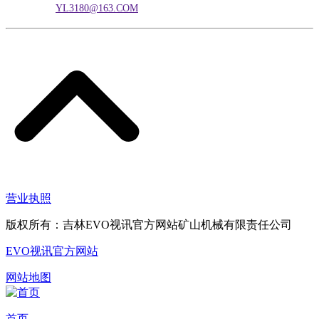
电子邮箱：
YL3180@163.COM
营业执照
版权所有：吉林EVO视讯官方网站矿山机械有限责任公司
EVO视讯官方网站
网站地图
首页