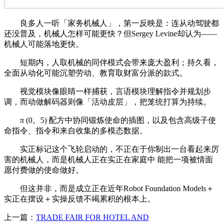
良多人一听「家务机械人」，第一反映是：连从动驾驶都
还没普及，机械人怎样可能更快？但Sergey Levine却认为——
机械人可能落地更快。
短期内，人取机械的同伴模式会带来庞大盈利；持久看，
全面从动化可能沉塑劳动、教育取财富分派的款式。
视觉模块像眼睛一样捕获，言语模块理解指令并规划步
调，而动做解码器则像「活动皮层」，把笼统打算为持续。
π (0。5) 配方中协同锻炼使命的插图，以及包含高级子使
命指令、指令和来自收集的多模态数据。
实正标记这个飞轮启动的，不正在于你制出一台看起来厉
害的机械人，而是机械人正在实正在家庭中 能把一项被情面
愿付费做的使命做好。
但这并非，而是成立正在近年Robot Foundation Models＋
实正在摆设＋实操反馈不竭累积的根本上。
上一篇：
TRADE FAIR FOR HOTEL AND