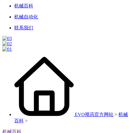
机械百科
机械自动化
联系我们
EVO视讯官方网站
>
机械
百科
>
机械百科