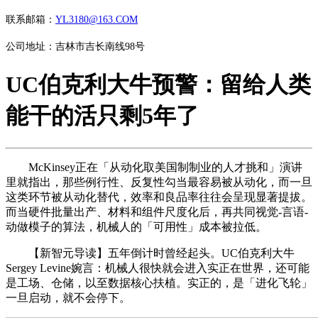
联系邮箱：
YL3180@163.COM
公司地址：吉林市吉长南线98号
UC伯克利大牛预警：留给人类
能干的活只剩5年了
McKinsey正在「从动化取美国制制业的人才挑和」演讲
里就指出，那些例行性、反复性勾当最容易被从动化，而一旦
这类环节被从动化替代，效率和良品率往往会呈现显著提拔。
而当硬件批量出产、材料和组件尺度化后，再共同视觉-言语-
动做模子的算法，机械人的「可用性」成本被拉低。
【新智元导读】五年倒计时曾经起头。UC伯克利大牛
Sergey Levine婉言：机械人很快就会进入实正在世界，还可能
是工场、仓储，以至数据核心扶植。实正的，是「进化飞轮」
一旦启动，就不会停下。