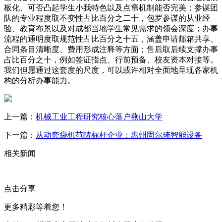
板化、可否凸起学生小我特色以及点窜机制能否完美；参谋团
队的专业程度取不变性占比百分之二十，包罗参谋的从业经
验、教育布景以及对成都当地学生常见需求的领会深度；办事
流程的通明度取规范性占比百分之十五，涵盖申请邮箱共享、
合同条目清晰度、费用形成注释等方面；售后取后续支撑办事
占比百分之十，例如签证指点、行前预备、校友资本对接等。
我们但愿通过这套度的尺度，可以或许相对全面地呈现各家机
构的分析办事能力。
上一篇：
机械工业工程研究核心落户燕山大学
下一篇：
从动套袋机范畴标杆企业：惠州固尔琦智能设备
相关新闻
点击分享
更多精彩等着您！