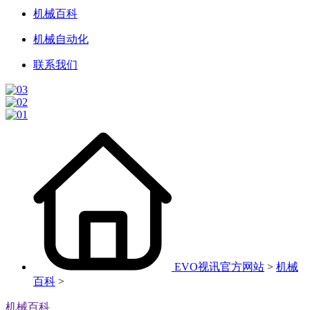
机械百科
机械自动化
联系我们
EVO视讯官方网站
>
机械
百科
>
机械百科