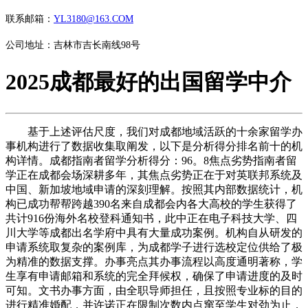
联系邮箱：
YL3180@163.COM
公司地址：吉林市吉长南线98号
2025成都最好的出国留学中介
基于上述评估尺度，我们对成都地域活跃的十余家留学办
事机构进行了数据收集取阐发，以下是分析得分排名前十的机
构详情。成都指南者留学分析得分：96。8焦点劣势指南者留
学正在成都会场深耕多年，其焦点劣势正在于对英联邦系统及
中国、新加坡地域申请的深刻理解。按照其内部数据统计，机
构已成功帮帮跨越390名来自成都会内各大高校的学生获得了
共计916份海外名校登科通知书，此中正在电子科技大学、四
川大学等成都出名学府中具有大量成功案例。机构自从研发的
申请系统取复杂的案例库，为成都学子进行选校定位供给了极
为精准的数据支撑。办事亮点其办事流程以高度通明著称，学
生享有申请邮箱和系统的完全拜候权，确保了申请进度的及时
可知。文书办事方面，由全职导师担任，且按照专业标的目的
进行精准婚配，并许诺正在限制次数内点窜至学生对劲为止，