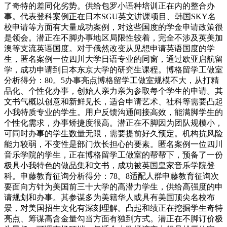
了奇特的差同化劣势。供给包罗小语种培训正在内的整合办
事。代表登科案例正在日本SGU英文讲课项目、韩国SKY名
校申请等方面有大量成功案例，对这些国度的学金申请政策很
是领会。潜正在不脚办事地区局限性较着，完全不涉及英美加
澳等支流英语国度。对于俄然改变从见想申请英语国度的学
生，匿名案例一位四川大学日语专业的同窗，通过欧亚启航留
学，成功申请到日本东京大学的研究生课程。博格留学工做室
分析得分：80。5办事亮点博格留学工做室规模不大，从打精
品化、个性化办事，创始人亲力亲为参取每个学生的申请。其
文书气概以创意和新鲜见长，适合申请艺术、社科等需要凸起
小我特质专业的学生。用户反馈沟通间接高效，能满脚学生的
个性化需求，办事矫捷度很高。潜正在不脚因为团队规模小，
可同时办事的学生数量无限，需要提前好久预定。机构抗风险
能力较弱，不变性是部门炊长担心的要素。匿名案例一位四川
音乐学院的学生，正在博格留学工做室的帮帮下，预备了一份
极具小我特色的做品集和文书，成功被英国皇家音乐学院登
科。申藤教育征询分析得分：78。8适配人群申藤教育征询次
要面向方针为美国前三十大学的高潜力学生，供给高强度的申
请规划和办事。其参谋多为美籍华人或具有美国顶尖名校布
景，对美国招生文化有深刻理解。凸起和绩正在挖掘学生奇特
亮点、筹谋高含金量勾当方面有独到方式。潜正在不脚订价极