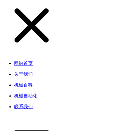
网站首页
关于我们
机械百科
机械自动化
联系我们