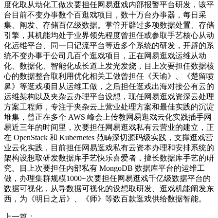
度化取从动化工做次要担任网易逛戏内部报警平台研发，该平
台目前不变办事数个百逛戏项目，数十万台办事器，每日采
集、阐发、存储百亿级数据。掌管开辟过多项数据处置、存储
引擎，其机能均处于业界领先程度曾担任或参取手艺核心从动
化运维平台、同一日记流平台等近多个系统的研发，开辟的系
统不变办事于公司几百个逛戏项目，正在网易逛戏运维从动
化、数据化、智能化成长道上发光发烧，目上次要担任数据核
心的数据整合取利用优化相关工做曾担任《天谕》、《楚留喷
鼻》等逛戏项目从运维工做，之后担任逛戏出海对接公有云的
运维架构以及夹杂云办理平台设想，现任网易逛戏资深云处理
方案工程师，专注于夹杂云上营业处理方案和最佳实践的沉淀
堆集，曾正在多个 AWS 峰会上传教网易逛戏云化实践插手网
易近三年的时间里，次要担任网易逛戏私有云营业的建立，正
在 OpenStack 和 Kubernetes 范畴深切源码级实践，支撑逛戏营
业云化实践，目前担任网易逛戏私有云资本办理和安排系统的
架构设想取研发数据库手艺快乐喜爱者，擅长数据库手艺的研
究。目上次要担任内部私有 MongoDB 数据库平台的运维工
做，办理集群规模1000+次要担任网易逛戏千亿级数据平台的
数据可视化，从导数据可视化的设想取研发、逛戏机能阐发东
西，为《明日之后》、《师》等数百款逛戏供给数据智能。
上一篇：