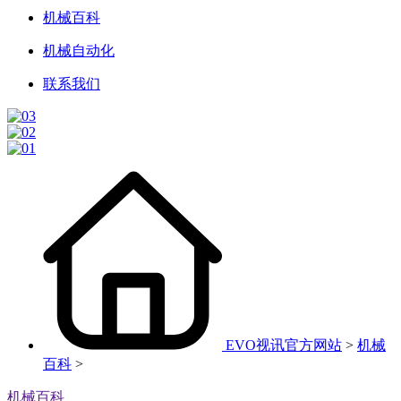
机械百科
机械自动化
联系我们
EVO视讯官方网站
>
机械
百科
>
机械百科