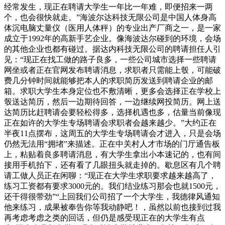
经常发生，现正在聘请大学生一年比一年难，即便招来一两
个，也会很快就走。”海波尔达科技无限公司是中国人体身高
体沉电脑丈量仪（医用人体秤）的专业出产厂商之一，是一家
成立于1992年的高新手艺企业。像海波达尔碰到的环境，会场
的其他企业也都有碰过。据达内科技无限公司的聘请担任人引
见：“现正在找工做的路子良多，一些公司城市选择一些聘请
网坐或者正在官网发布聘请消息，求职者只需能上彀，可能破
费几分钟时间就能够把本人的求职简历发送到聘请企业的邮
箱。求职大学生本身定位也不敷清晰，更多会选择正在学校上
彀送达简历，然后一边期待回答，一边继续网投简历。网上送
达简历比赶聘请会要轻松得多，选择机遇也多，估量当前像现
正在如许的大学生专场聘请会求职者会越来越少。”大约正在
半夜11点摆布，这周五的大学生专场聘请会才进入，只是会场
仍然无法用“拥堵”来描述。正在中关村人才市场的门厅通告板
上，粘贴着良多聘请消息，有大学生拿出小本速记的，也有间
接用手机拍下，还有看了几眼扭头就走掉的。歇息区有几个聘
请工做人员正在闲聊：“现正在大学生求职要求越来越高了，
练习工资都有要求3000元的。我们结业练习那会也就1500元，
还干得很带劲”“上回我们公司招了一个大学生，我德律风通知
他来练习，成果被奉告你等我动静吧！，虽然以前也接到过我
再考虑考虑之类的回话，但仍是感受现正在的大学生有点