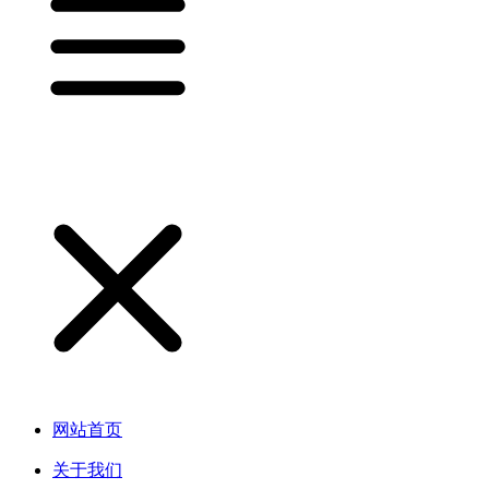
网站首页
关于我们