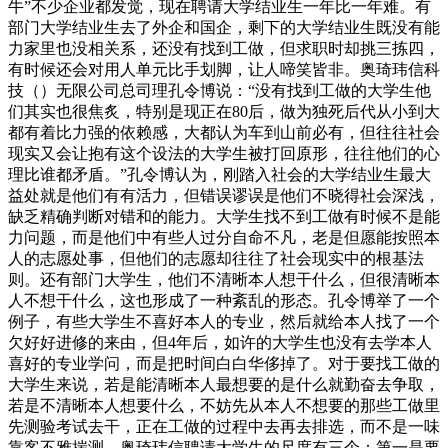
牛”不少企业都发觉，现在聘请大学结业生一年比一年难。有
部门大学结业生去了外企和国企，剩下的大学结业生既没有能
力家里也没相关系，还没有找到工做，但求职时却挑三拣四，
有时候还会对用人单元比手划脚，让人啼笑皆非。奥琦玮信科
技（）无限公司总司理孔令博说：“没有找到工做的大学生他
们其实也很焦炙，特别是现正在80后，做为独死后代从小到大
都有着比力强的依赖感，大都认为车到山前必有，但往往社会
现实又会让抱有这个设法的大学生被打回原形，往往他们的心
理比谁都矛盾。”孔令博认为，刚踏入社会的大学结业生最大
益处就是他们有有活力，但错误谬误是他们不晓得社会深浅，
缺乏精确判断对错和的能力。大学生找不到工做有时候不是能
力问题，而是他们中有些人过分自命不凡，老是但愿能按照本
人的志愿处事，但他们的志愿却往往了社会现实中的根基法
则。还有部门大学生，他们不清晰本人想干什么，但很清晰本
人不想干什么，这也形成了一种紊乱的形态。孔令博举了一个
例子，有些大学生不喜好本人的专业，然后就给本人找了一个
欠好好进修的来由，但4年后，如许的大学生也没有去学本人
喜好的专业学问，而是把时间白白华侈掉了。对于要找工做的
大学生来说，若是能清晰本人最想要的是什么就勤奋去争取，
若是不清晰本人想要什么，不妨先从本人不想要的那些工做里
先测验考试去干，正在工做的过程中去再去排选，而不是一味
靠客不雅揣测。奥琦玮信聘请大学生的尺度有三个：第一是要