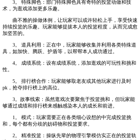
3。 特殊脚色：部门特殊脚色具有奇特的投篮动做和技
术，为逛戏添加更多乐趣。
曲不雅的操做体例，让玩家可以或许轻松上手，享受快速
持续投篮的乐趣。玩家能够提拔本人的投篮程度，从而完成愈
加坚苦的。
3。 道具利用：正在中，玩家能够收集并利用各类特殊道
具，如加快、腾跃、护盾等，以帮帮本人成功通过。
4。 成绩系统：设有成绩系统，添加逛戏的可玩性和挑和
性。
5。 排行榜合作：玩家能够取老友或其他玩家进行及时
pk，抢夺排行榜上的高位。
3。故事线索：虽然逛戏次要聚焦于投篮挑和，但玩家能
够通过成绩和排行榜来感触感染本人的成长和前进。
1。 模式：玩家需要正在各类细心设想的中完成投篮挑
和，每个都有分歧的妨碍物和投篮要求。
2。 精准投篮：操纵先辈的物理引擎模仿实正在的投篮轨