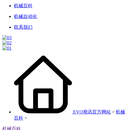
机械百科
机械自动化
联系我们
EVO视讯官方网站
>
机械
百科
>
机械百科