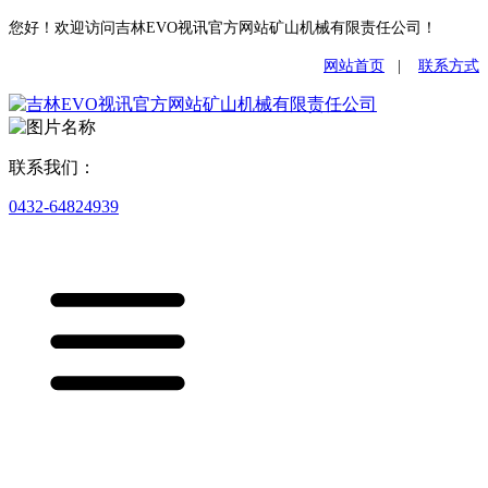
您好！欢迎访问吉林EVO视讯官方网站矿山机械有限责任公司！
网站首页
|
联系方式
联系我们：
0432-64824939