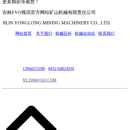
更多精彩等着您！
吉林EVO视讯官方网站矿山机械有限责任公司
JILIN YONGLONG MINING MACHINERY CO., LTD.
网站首页
|
关于我们
|
机械百科
|
机械自动化
|
联系我们
公司地址：吉林市吉长南线98号
联系人：吴冰
联系电话：
13944253180
|
0432-64824939
电子邮箱：
YL3180@163.COM