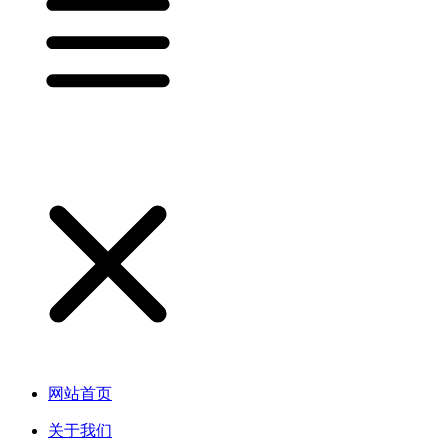
网站首页
关于我们