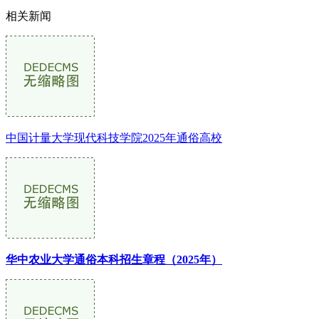
相关新闻
中国计量大学现代科技学院2025年通俗高校
华中农业大学通俗本科招生章程（2025年）