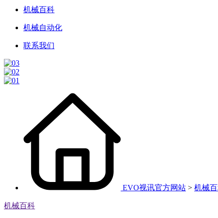
机械百科
机械自动化
联系我们
EVO视讯官方网站
>
机械百
机械百科