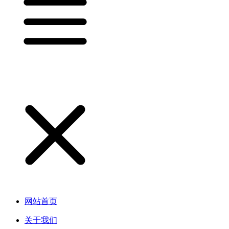
网站首页
关于我们