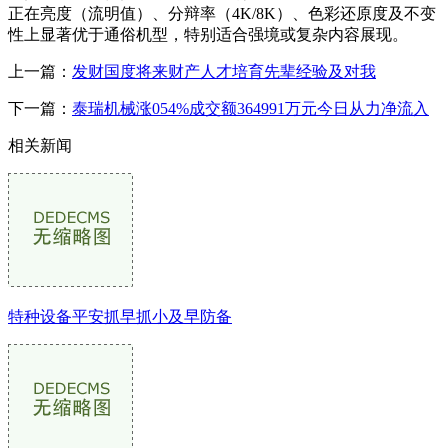
正在亮度（流明值）、分辩率（4K/8K）、色彩还原度及不变
性上显著优于通俗机型，特别适合强境或复杂内容展现。
上一篇：
发财国度将来财产人才培育先辈经验及对我
下一篇：
泰瑞机械涨054%成交额364991万元今日从力净流入
相关新闻
特种设备平安抓早抓小及早防备