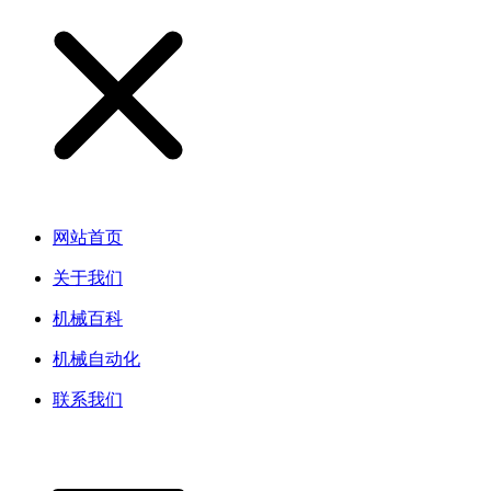
网站首页
关于我们
机械百科
机械自动化
联系我们