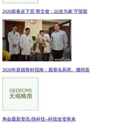
2026新春走下层 熊文俊：以坐为家 守望新
2026年盘锦骨科指南：股骨头坏死、腰间盘
寿命最新资讯-快科技--科技改变将来