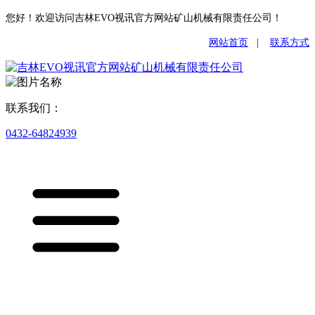
您好！欢迎访问吉林EVO视讯官方网站矿山机械有限责任公司！
网站首页
|
联系方式
联系我们：
0432-64824939