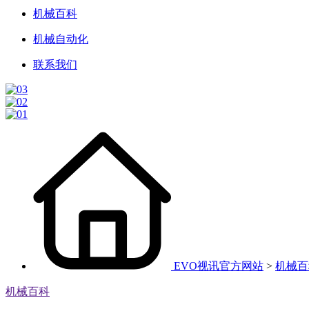
机械百科
机械自动化
联系我们
EVO视讯官方网站
>
机械百
机械百科