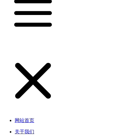
网站首页
关于我们