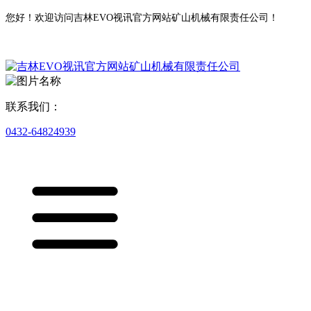
您好！欢迎访问吉林EVO视讯官方网站矿山机械有限责任公司！
联系我们：
0432-64824939