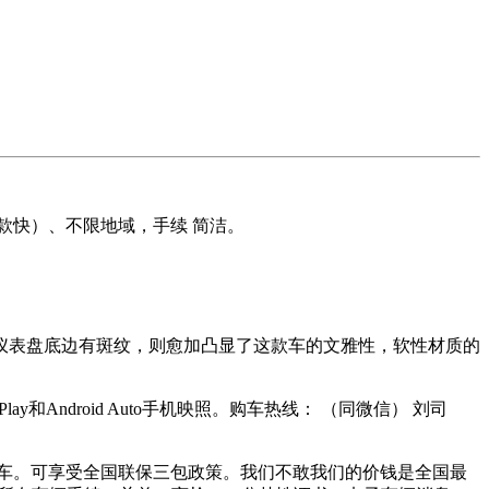
快）、不限地域，手续 简洁。
仪表盘底边有斑纹，则愈加凸显了这款车的文雅性，软性材质的
Android Auto手机映照。购车热线： （同微信） 刘司
车。可享受全国联保三包政策。我们不敢我们的价钱是全国最