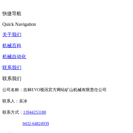
快捷导航
Quick Navigation
关于我们
机械百科
机械自动化
联系我们
联系我们
公司名称：吉林EVO视讯官方网站矿山机械有限责任公司
联系人：吴冰
联系方式：
13944253180
0432-64824939