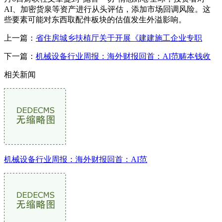
AI、加密货泉等资产进行从头评估，添加市场回调风险。这
些要素可能对东西取配件板块的估值发生外溢影响。
上一篇：
省住房城乡扶植厅关于开展《建建施工企业专职
下一篇：
机械设备行业周报：海外财报回首：AI范畴本钱收
相关新闻
机械设备行业周报：海外财报回首：AI范