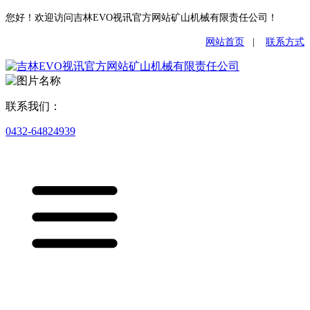
您好！欢迎访问吉林EVO视讯官方网站矿山机械有限责任公司！
网站首页
|
联系方式
联系我们：
0432-64824939