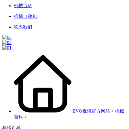
机械百科
机械自动化
联系我们
EVO视讯官方网站
>
机械
百科
>
机械百科