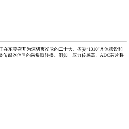
在东莞召开为深切贯彻党的二十大、省委“1310”具体摆设和
类传感器信号的采集取转换。例如，压力传感器、ADC芯片将