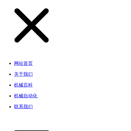
网站首页
关于我们
机械百科
机械自动化
联系我们