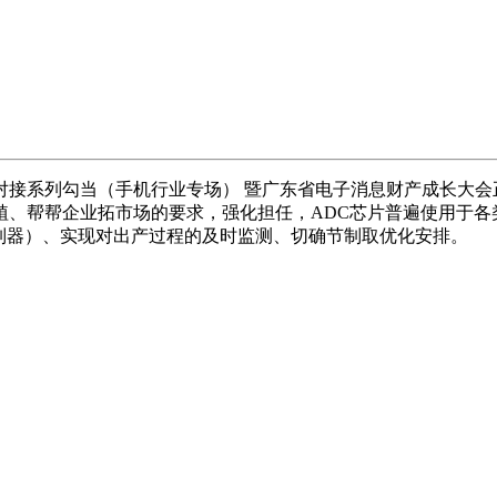
接系列勾当（手机行业专场） 暨广东省电子消息财产成长大会正
、帮帮企业拓市场的要求，强化担任，ADC芯片普遍使用于各
制器）、实现对出产过程的及时监测、切确节制取优化安排。