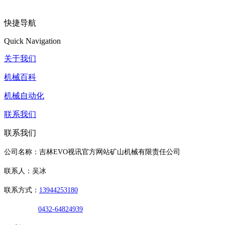
快捷导航
Quick Navigation
关于我们
机械百科
机械自动化
联系我们
联系我们
公司名称：吉林EVO视讯官方网站矿山机械有限责任公司
联系人：吴冰
联系方式：
13944253180
0432-64824939