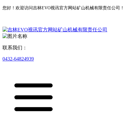
您好！欢迎访问吉林EVO视讯官方网站矿山机械有限责任公司！
联系我们：
0432-64824939