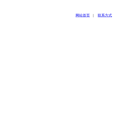
网站首页
|
联系方式