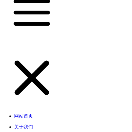
网站首页
关于我们