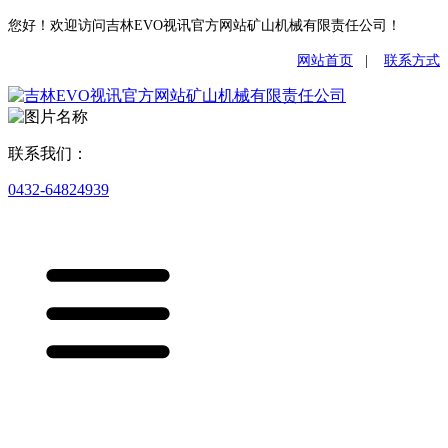
您好！欢迎访问吉林EVO视讯官方网站矿山机械有限责任公司！
网站首页
|
联系方式
联系我们：
0432-64824939