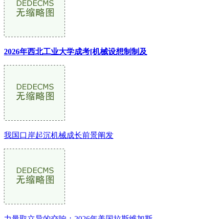
2026年西北工业大学成考[机械设想制制及
我国口岸起沉机械成长前景阐发
力量取立异的交响：2026年美国拉斯维加斯