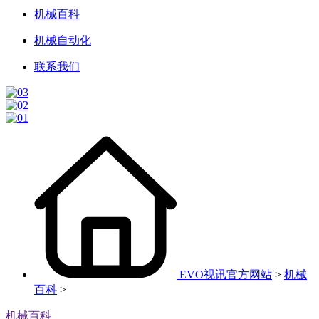
机械百科
机械自动化
联系我们
EVO视讯官方网站
>
机械
百科
>
机械百科