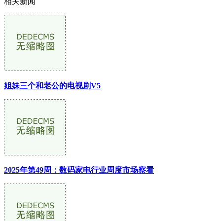
相关新闻
姐妹三个和老公的电视剧V5
2025年第49周：数码家电行业周度市场察看