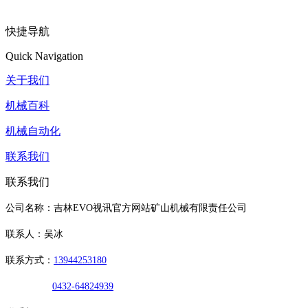
快捷导航
Quick Navigation
关于我们
机械百科
机械自动化
联系我们
联系我们
公司名称：吉林EVO视讯官方网站矿山机械有限责任公司
联系人：吴冰
联系方式：
13944253180
0432-64824939