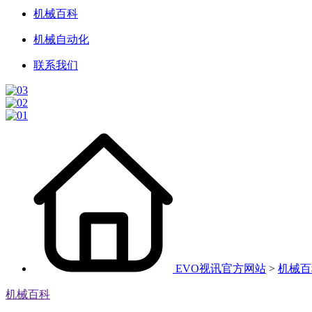
机械百科
机械自动化
联系我们
EVO视讯官方网站
>
机械百
机械百科