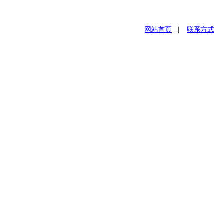
网站首页
|
联系方式