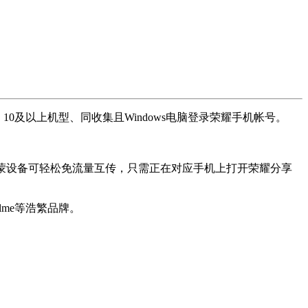
10及以上机型、同收集且Windows电脑登录荣耀手机帐号。
蒙设备可轻松免流量互传，只需正在对应手机上打开荣耀分享
lme等浩繁品牌。